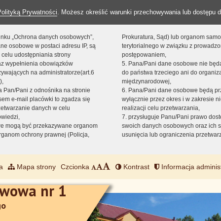
Polityką Prywatności
. Możesz określić warunki przechowywania lub dostępu d
 linku „Ochrona danych osobowych”,
Prokuratura, Sąd) lub organom sam
ne osobowe w postaci adresu IP, są
terytorialnego w związku z prowadz
 celu udostępniania strony
postępowaniem,
raz wypełnienia obowiązków
5. Pana/Pani dane osobowe nie bę
ywających na administratorze(art.6
do państwa trzeciego ani do organiza
),
międzynarodowej,
sta Pan/Pani z odnośnika na stronie
6. Pana/Pani dane osobowe będą pr
em e-mail placówki to zgadza się
wyłącznie przez okres i w zakresie 
zetwarzanie danych w celu
realizacji celu przetwarzania,
owiedzi,
7. przysługuje Panu/Pani prawo dost
we mogą być przekazywane organom
swoich danych osobowych oraz ich s
ganom ochrony prawnej (Policja,
usunięcia lub ograniczenia przetwar
a
Mapa strony
Czcionka
Kontrast
Informacja adminis
awowa nr 1
go