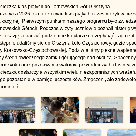
ieczka klas piątych do Tarnowskich Gór i Olsztyna
czerwca 2026 roku uczniowie klas piątych uczestniczyli w niez
ukacyjnej. Pierwszym punktem naszego programu było zwiedza
nowskich Górach. Podczas wizyty uczniowie poznali historię wy
li okazję zobaczyć podziemne korytarze i przepłynąć fragment t
stępnie udaliśmy się do Olsztyna koło Częstochowy, gdzie sp
ry Krakowsko-Częstochowskiej. Podziwialiśmy piękne wapienne 
iny średniowiecznego zamku górującego nad okolicą. Spacer b
poczynku oraz poznawania walorów przyrodniczych i historyczn
cieczka dostarczyła wszystkim wielu niezapomnianych wrażeń,
ugo pozostanie w pamięci uczestników. Zmęczeni, ale zadowolen
pomnień.