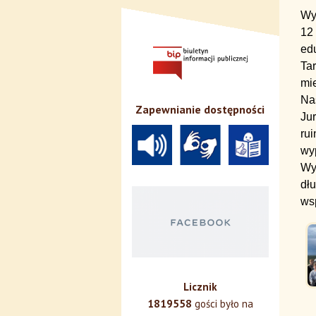
Wyc
12 
ed
Tar
mie
Na
Zapewnianie dostępności
Ju
ru
wy
Wy
dł
ws
Licznik
1819558
gości było na