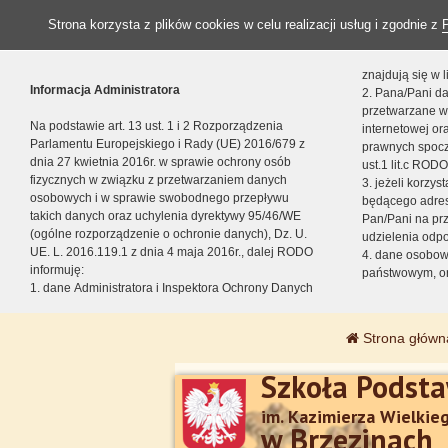
Strona korzysta z plików cookies w celu realizacji usług i zgodnie z
znajdują się w
Informacja Administratora
2. Pana/Pani da
przetwarzane w
Na podstawie art. 13 ust. 1 i 2 Rozporządzenia
internetowej o
Parlamentu Europejskiego i Rady (UE) 2016/679 z
prawnych spocz
dnia 27 kwietnia 2016r. w sprawie ochrony osób
ust.1 lit.c RODO
fizycznych w związku z przetwarzaniem danych
3. jeżeli korzy
osobowych i w sprawie swobodnego przepływu
będącego adres
takich danych oraz uchylenia dyrektywy 95/46/WE
Pan/Pani na pr
(ogólne rozporządzenie o ochronie danych), Dz. U.
udzielenia odp
UE. L. 2016.119.1 z dnia 4 maja 2016r., dalej RODO
4. dane osobo
informuję:
państwowym, or
1. dane Administratora i Inspektora Ochrony Danych
Strona główn
Szkoła Podst
im. Kazimierza Wielkie
w Brzezinach