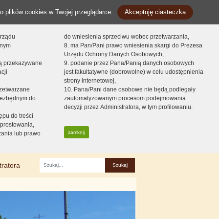
o plików cookies w Twojej przeglądarce.
Akceptuję ciasteczka
orządu
do wniesienia sprzeciwu wobec przetwarzania,
onym
8. ma Pan/Pani prawo wniesienia skargi do Prezesa
Urzędu Ochrony Danych Osobowych,
dą przekazywane
9. podanie przez Pana/Panią danych osobowych
cji
jest fakultatywne (dobrowolne) w celu udostępnienia
strony internetowej,
zetwarzane
10. Pana/Pani dane osobowe nie będą podlegały
niezbędnym do
zautomatyzowanym procesom podejmowania
decyzji przez Administratora, w tym profilowaniu.
ępu do treści
prostowania,
zamknij
zania lub prawo
tratora
Fraza