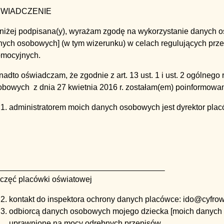
WIADCZENIE
 niżej podpisana(y), wyrażam zgodę na wykorzystanie danych 
nych osobowych] (w tym wizerunku) w celach regulujących prz
omocyjnych.
adto oświadczam, że zgodnie z art. 13 ust. 1 i ust. 2 ogólneg
obowych z dnia 27 kwietnia 2016 r. zostałam(em) poinformowan
administratorem moich danych osobowych jest dyrektor plac
eczęć placówki oświatowej
kontakt do inspektora ochrony danych placówce: ido@cyfrow
odbiorcą danych osobowych mojego dziecka [moich danych
uprawnione na mocy odrębnych przepisów.