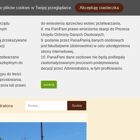
o plików cookies w Twojej przeglądarce.
Akceptuję ciasteczka
orządu
do wniesienia sprzeciwu wobec przetwarzania,
onym
8. ma Pan/Pani prawo wniesienia skargi do Prezesa
Urzędu Ochrony Danych Osobowych,
dą przekazywane
9. podanie przez Pana/Panią danych osobowych
cji
jest fakultatywne (dobrowolne) w celu udostępnienia
strony internetowej,
zetwarzane
10. Pana/Pani dane osobowe nie będą podlegały
niezbędnym do
zautomatyzowanym procesom podejmowania
decyzji przez Administratora, w tym profilowaniu.
ępu do treści
prostowania,
zamknij
zania lub prawo
tratora
Fraza