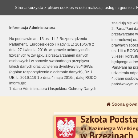
Strona korzysta z plików cookies w celu realizacji usług i zgodnie z
znajdują się w
Informacja Administratora
2. Pana/Pani da
przetwarzane w
Na podstawie art. 13 ust. 1 i 2 Rozporządzenia
internetowej o
Parlamentu Europejskiego i Rady (UE) 2016/679 z
prawnych spocz
dnia 27 kwietnia 2016r. w sprawie ochrony osób
ust.1 lit.c RODO
fizycznych w związku z przetwarzaniem danych
3. jeżeli korzy
osobowych i w sprawie swobodnego przepływu
będącego adres
takich danych oraz uchylenia dyrektywy 95/46/WE
Pan/Pani na pr
(ogólne rozporządzenie o ochronie danych), Dz. U.
udzielenia odp
UE. L. 2016.119.1 z dnia 4 maja 2016r., dalej RODO
4. dane osobo
informuję:
państwowym, or
1. dane Administratora i Inspektora Ochrony Danych
Strona główn
Szkoła Podst
im. Kazimierza Wielkie
w Brzezinach