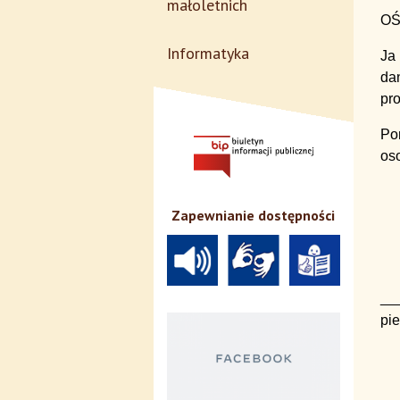
małoletnich
OŚ
Informatyka
Ja
da
pr
Pon
os
Zapewnianie dostępności
pi