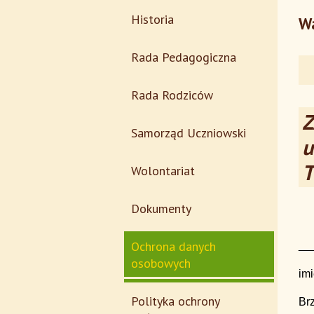
Historia
Wa
Rada Pedagogiczna
Rada Rodziców
Z
Samorząd Uczniowski
u
T
Wolontariat
Dokumenty
Ochrona danych
osobowych
imi
Polityka ochrony
Br