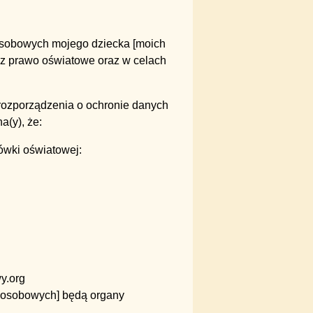
osobowych mojego dziecka [moich
ez prawo oświatowe oraz w celach
o rozporządzenia o ochronie danych
a(y), że:
ówki oświatowej:
y.org
 osobowych] będą organy