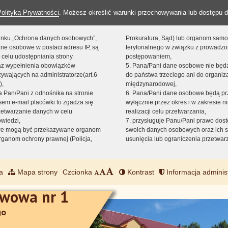
Polityką Prywatności
. Możesz określić warunki przechowywania lub dostępu d
 linku „Ochrona danych osobowych”,
Prokuratura, Sąd) lub organom sam
ne osobowe w postaci adresu IP, są
terytorialnego w związku z prowadz
 celu udostępniania strony
postępowaniem,
raz wypełnienia obowiązków
5. Pana/Pani dane osobowe nie bę
ywających na administratorze(art.6
do państwa trzeciego ani do organiza
),
międzynarodowej,
sta Pan/Pani z odnośnika na stronie
6. Pana/Pani dane osobowe będą pr
em e-mail placówki to zgadza się
wyłącznie przez okres i w zakresie 
zetwarzanie danych w celu
realizacji celu przetwarzania,
owiedzi,
7. przysługuje Panu/Pani prawo dost
we mogą być przekazywane organom
swoich danych osobowych oraz ich s
ganom ochrony prawnej (Policja,
usunięcia lub ograniczenia przetwar
a
Mapa strony
Czcionka
Kontrast
Informacja adminis
awowa nr 1
go