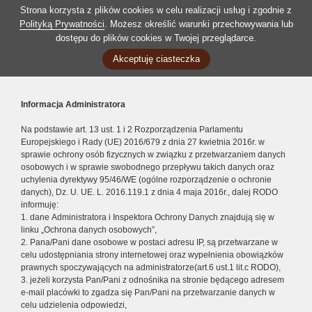
Strona korzysta z plików cookies w celu realizacji usług i zgodnie z
Polityką Prywatności
. Możesz określić warunki przechowywania lub
dostępu do plików cookies w Twojej przeglądarce.
Akceptuję ciasteczka
Informacja Administratora
Na podstawie art. 13 ust. 1 i 2 Rozporządzenia Parlamentu
Europejskiego i Rady (UE) 2016/679 z dnia 27 kwietnia 2016r. w
sprawie ochrony osób fizycznych w związku z przetwarzaniem danych
osobowych i w sprawie swobodnego przepływu takich danych oraz
uchylenia dyrektywy 95/46/WE (ogólne rozporządzenie o ochronie
danych), Dz. U. UE. L. 2016.119.1 z dnia 4 maja 2016r., dalej RODO
informuję:
1. dane Administratora i Inspektora Ochrony Danych znajdują się w
linku „Ochrona danych osobowych”,
2. Pana/Pani dane osobowe w postaci adresu IP, są przetwarzane w
celu udostępniania strony internetowej oraz wypełnienia obowiązków
prawnych spoczywających na administratorze(art.6 ust.1 lit.c RODO),
3. jeżeli korzysta Pan/Pani z odnośnika na stronie będącego adresem
e-mail placówki to zgadza się Pan/Pani na przetwarzanie danych w
celu udzielenia odpowiedzi,