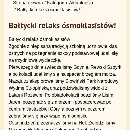
Strona główna
Kategoria: Aktualności
Bałtycki relaks ósmoklasistów!
Bałtycki relaks ósmoklasistów!
Bałtycki relaks ósmoklasistów
Zgodnie z niepisaną tradycją szkolną uczniowie klas
ósmych na pożegnanie szkoły podstawowej udali się
na trzydniową wycieczkę.
Pierwszego dnia zwiedzaliśmy Gdynię, Rewski Szpyrk
a po kolacji udaliśmy się na spacer brzegiem morza.
Nazajutrz eksplorowaliśmy Słowiński Park Narodowy;
Wydmę Człopińską oraz podziwialiśmy widoki z
Latarni Rozewie. Po obiadokolacji poszliśmy Lisim
Jarem pożegnać się z morzem i pospacerować po
centrum Jastrzębiej Góry, a poźnym wieczorem
zebraliśmy się przy wspólnym ognisku
Ostatni dzień przeznaczyliśmy na Hel. Zwiedziliśmy
Muzeum Helskie oraz Fokarium. Po obiedzie