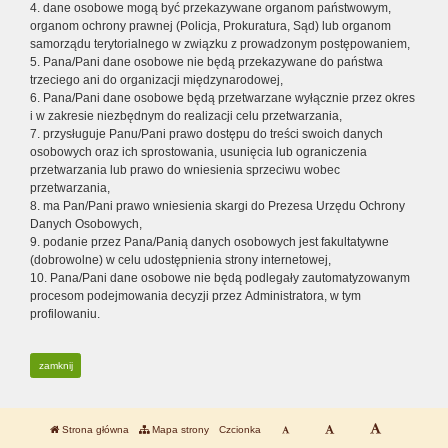
4. dane osobowe mogą być przekazywane organom państwowym,
organom ochrony prawnej (Policja, Prokuratura, Sąd) lub organom
samorządu terytorialnego w związku z prowadzonym postępowaniem,
5. Pana/Pani dane osobowe nie będą przekazywane do państwa
trzeciego ani do organizacji międzynarodowej,
6. Pana/Pani dane osobowe będą przetwarzane wyłącznie przez okres
i w zakresie niezbędnym do realizacji celu przetwarzania,
7. przysługuje Panu/Pani prawo dostępu do treści swoich danych
osobowych oraz ich sprostowania, usunięcia lub ograniczenia
przetwarzania lub prawo do wniesienia sprzeciwu wobec
przetwarzania,
8. ma Pan/Pani prawo wniesienia skargi do Prezesa Urzędu Ochrony
Danych Osobowych,
9. podanie przez Pana/Panią danych osobowych jest fakultatywne
(dobrowolne) w celu udostępnienia strony internetowej,
10. Pana/Pani dane osobowe nie będą podlegały zautomatyzowanym
procesom podejmowania decyzji przez Administratora, w tym
profilowaniu.
zamknij
Strona główna
Mapa strony
Czcionka