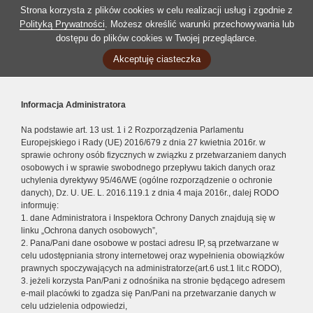
Strona korzysta z plików cookies w celu realizacji usług i zgodnie z
Polityką Prywatności
. Możesz określić warunki przechowywania lub
dostępu do plików cookies w Twojej przeglądarce.
Akceptuję ciasteczka
Informacja Administratora
Na podstawie art. 13 ust. 1 i 2 Rozporządzenia Parlamentu
Europejskiego i Rady (UE) 2016/679 z dnia 27 kwietnia 2016r. w
sprawie ochrony osób fizycznych w związku z przetwarzaniem danych
osobowych i w sprawie swobodnego przepływu takich danych oraz
uchylenia dyrektywy 95/46/WE (ogólne rozporządzenie o ochronie
danych), Dz. U. UE. L. 2016.119.1 z dnia 4 maja 2016r., dalej RODO
informuję:
1. dane Administratora i Inspektora Ochrony Danych znajdują się w
linku „Ochrona danych osobowych”,
2. Pana/Pani dane osobowe w postaci adresu IP, są przetwarzane w
celu udostępniania strony internetowej oraz wypełnienia obowiązków
prawnych spoczywających na administratorze(art.6 ust.1 lit.c RODO),
3. jeżeli korzysta Pan/Pani z odnośnika na stronie będącego adresem
e-mail placówki to zgadza się Pan/Pani na przetwarzanie danych w
celu udzielenia odpowiedzi,