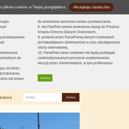
o plików cookies w Twojej przeglądarce.
Akceptuję ciasteczka
orządu
do wniesienia sprzeciwu wobec przetwarzania,
onym
8. ma Pan/Pani prawo wniesienia skargi do Prezesa
Urzędu Ochrony Danych Osobowych,
dą przekazywane
9. podanie przez Pana/Panią danych osobowych
cji
jest fakultatywne (dobrowolne) w celu udostępnienia
strony internetowej,
zetwarzane
10. Pana/Pani dane osobowe nie będą podlegały
niezbędnym do
zautomatyzowanym procesom podejmowania
decyzji przez Administratora, w tym profilowaniu.
ępu do treści
prostowania,
zamknij
zania lub prawo
tratora
Fraza