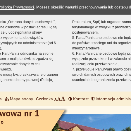
Polityką Prywatności
. Możesz określić warunki przechowywania lub dostępu d
 linku „Ochrona danych osobowych”,
Prokuratura, Sąd) lub organom sam
ne osobowe w postaci adresu IP, są
terytorialnego w związku z prowadz
 celu udostępniania strony
postępowaniem,
raz wypełnienia obowiązków
5. Pana/Pani dane osobowe nie bę
ywających na administratorze(art.6
do państwa trzeciego ani do organiza
),
międzynarodowej,
sta Pan/Pani z odnośnika na stronie
6. Pana/Pani dane osobowe będą pr
em e-mail placówki to zgadza się
wyłącznie przez okres i w zakresie 
zetwarzanie danych w celu
realizacji celu przetwarzania,
owiedzi,
7. przysługuje Panu/Pani prawo dost
we mogą być przekazywane organom
swoich danych osobowych oraz ich s
ganom ochrony prawnej (Policja,
usunięcia lub ograniczenia przetwar
a
Mapa strony
Czcionka
Kontrast
Informacja adminis
awowa nr 1
go