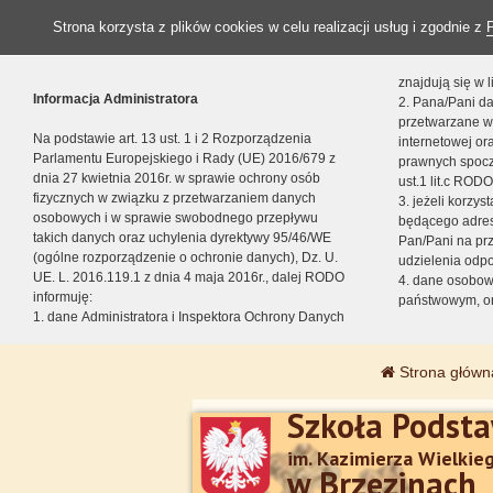
Strona korzysta z plików cookies w celu realizacji usług i zgodnie z
znajdują się w
Informacja Administratora
2. Pana/Pani da
przetwarzane w
Na podstawie art. 13 ust. 1 i 2 Rozporządzenia
internetowej o
Parlamentu Europejskiego i Rady (UE) 2016/679 z
prawnych spocz
dnia 27 kwietnia 2016r. w sprawie ochrony osób
ust.1 lit.c RODO
fizycznych w związku z przetwarzaniem danych
3. jeżeli korzy
osobowych i w sprawie swobodnego przepływu
będącego adres
takich danych oraz uchylenia dyrektywy 95/46/WE
Pan/Pani na pr
(ogólne rozporządzenie o ochronie danych), Dz. U.
udzielenia odp
UE. L. 2016.119.1 z dnia 4 maja 2016r., dalej RODO
4. dane osobo
informuję:
państwowym, or
1. dane Administratora i Inspektora Ochrony Danych
Strona główn
Szkoła Podst
im. Kazimierza Wielkie
w Brzezinach