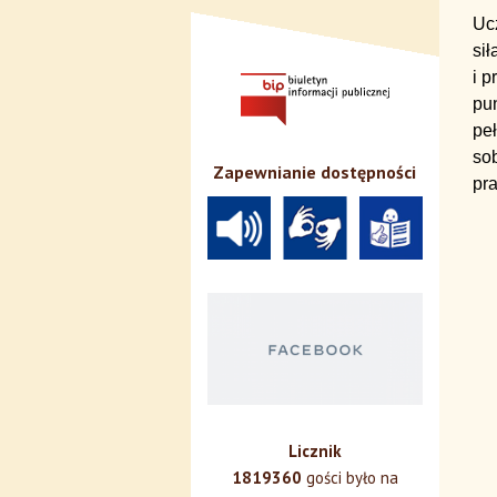
Ucz
si
i 
pun
peł
so
Zapewnianie dostępności
pr
Licznik
1819360
gości było na