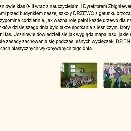
niowie klas 0-III wraz z nauczycielami i Dyrektorem Zbigniewe
łami przed budynkiem naszej szkoły DRZEWO z gatunku brzoza-b
przypomina codziennie, jak ważną rolę pełni każde drzewo dla 
któw dzisiejszego dnia było także spotkanie z leśniczym, który 
ni las. Uczniowie dowiedzieli się jak wygląda mapa lasu, jakie 
bie zasady zachowania się podczas leśnych wycieczek. DZIEŃ
acach plastycznych wykonywanych tego dnia