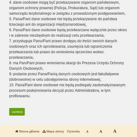
4. dane osobowe mogą być przekazywane organom państwowym,
organom ochrony prawnej (Policja, Prokuratura, Sąd) lub organom
samorządu terytorialnego w związku z prowadzonym postępowaniem,
5. Pana/Pani dane osobowe nie będą przekazywane do państwa
trzeciego ani do organizacji międzynarodowej,
6. Pana/Pani dane osobowe będą przetwarzane wyłącznie przez okres
i w zakresie niezbędnym do realizacji celu przetwarzania,
7. przysługuje Panu/Pani prawo dostępu do treści swoich danych
osobowych oraz ich sprostowania, usunięcia lub ograniczenia
przetwarzania lub prawo do wniesienia sprzeciwu wobec
przetwarzania,
8. ma Pan/Pani prawo wniesienia skargi do Prezesa Urzędu Ochrony
Danych Osobowych,
9. podanie przez Pana/Panią danych osobowych jest fakultatywne
(dobrowolne) w celu udostępnienia strony internetowej,
10. Pana/Pani dane osobowe nie będą podlegały zautomatyzowanym
procesom podejmowania decyzji przez Administratora, w tym
profilowaniu.
zamknij
Strona główna
Mapa strony
Czcionka