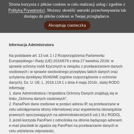
Strona korzysta z plików cookies w celu realizacji usług i zgodnie z
Polityką Prywatności
. Możesz określić warunki przechowywania lub
dostępu do plików cookies w Twojej przeglądarce.
Akceptuję ciasteczka
Informacja Administratora
Na podstawie art. 13 ust. 1 i 2 Rozporządzenia Parlamentu
Europejskiego i Rady (UE) 2016/679 z dnia 27 kwietnia 2016r. w
sprawie ochrony osób fizycznych w związku z przetwarzaniem danych
osobowych i w sprawie swobodnego przepływu takich danych oraz
uchylenia dyrektywy 95/46/WE (ogólne rozporządzenie o ochronie
danych), Dz. U. UE. L. 2016.119.1 z dnia 4 maja 2016r., dalej RODO
informuję:
1. dane Administratora i Inspektora Ochrony Danych znajdują się w
linku „Ochrona danych osobowych”,
2. Pana/Pani dane osobowe w postaci adresu IP, są przetwarzane w
celu udostępniania strony internetowej oraz wypełnienia obowiązków
prawnych spoczywających na administratorze(art.6 ust.1 lit.c RODO),
3. jeżeli korzysta Pan/Pani z odnośnika na stronie będącego adresem
e-mail placówki to zgadza się Pan/Pani na przetwarzanie danych w
celu udzielenia odpowiedzi,