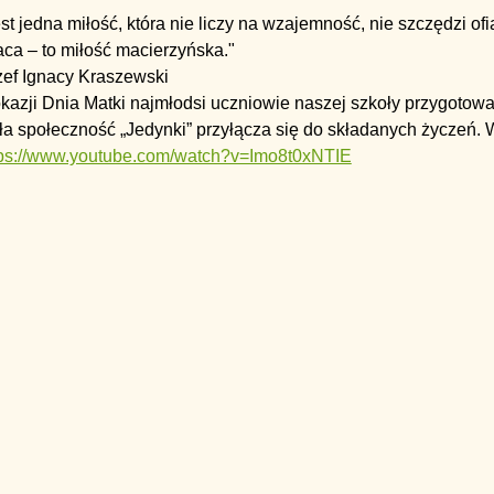
st jedna miłość, która nie liczy na wzajemność, nie szczędzi of
ca – to miłość macierzyńska."
zef Ignacy Kraszewski
kazji Dnia Matki najmłodsi uczniowie naszej szkoły przygotowal
a społeczność „Jedynki” przyłącza się do składanych życzeń. 
tps://www.youtube.com/watch?v=Imo8t0xNTIE