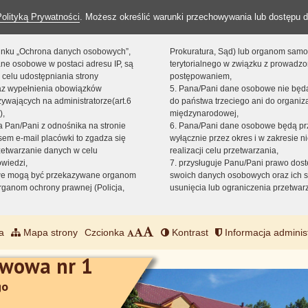
Polityką Prywatności
. Możesz określić warunki przechowywania lub dostępu d
 linku „Ochrona danych osobowych”,
Prokuratura, Sąd) lub organom sam
ne osobowe w postaci adresu IP, są
terytorialnego w związku z prowadz
 celu udostępniania strony
postępowaniem,
raz wypełnienia obowiązków
5. Pana/Pani dane osobowe nie bę
ywających na administratorze(art.6
do państwa trzeciego ani do organiza
),
międzynarodowej,
sta Pan/Pani z odnośnika na stronie
6. Pana/Pani dane osobowe będą pr
em e-mail placówki to zgadza się
wyłącznie przez okres i w zakresie 
zetwarzanie danych w celu
realizacji celu przetwarzania,
owiedzi,
7. przysługuje Panu/Pani prawo dost
we mogą być przekazywane organom
swoich danych osobowych oraz ich s
ganom ochrony prawnej (Policja,
usunięcia lub ograniczenia przetwar
a
Mapa strony
Czcionka
Kontrast
Informacja adminis
awowa nr 1
go