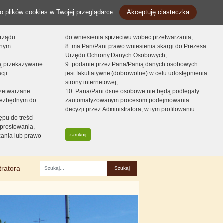
o plików cookies w Twojej przeglądarce.
Akceptuję ciasteczka
orządu
do wniesienia sprzeciwu wobec przetwarzania,
onym
8. ma Pan/Pani prawo wniesienia skargi do Prezesa
Urzędu Ochrony Danych Osobowych,
dą przekazywane
9. podanie przez Pana/Panią danych osobowych
cji
jest fakultatywne (dobrowolne) w celu udostępnienia
strony internetowej,
zetwarzane
10. Pana/Pani dane osobowe nie będą podlegały
niezbędnym do
zautomatyzowanym procesom podejmowania
decyzji przez Administratora, w tym profilowaniu.
ępu do treści
prostowania,
zamknij
zania lub prawo
tratora
Fraza