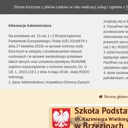
Strona korzysta z plików cookies w celu realizacji usług i zgodnie z
znajdują się w
Informacja Administratora
2. Pana/Pani da
przetwarzane w
Na podstawie art. 13 ust. 1 i 2 Rozporządzenia
internetowej o
Parlamentu Europejskiego i Rady (UE) 2016/679 z
prawnych spocz
dnia 27 kwietnia 2016r. w sprawie ochrony osób
ust.1 lit.c RODO
fizycznych w związku z przetwarzaniem danych
3. jeżeli korzy
osobowych i w sprawie swobodnego przepływu
będącego adres
takich danych oraz uchylenia dyrektywy 95/46/WE
Pan/Pani na pr
(ogólne rozporządzenie o ochronie danych), Dz. U.
udzielenia odp
UE. L. 2016.119.1 z dnia 4 maja 2016r., dalej RODO
4. dane osobo
informuję:
państwowym, or
1. dane Administratora i Inspektora Ochrony Danych
Strona główn
Szkoła Podst
im. Kazimierza Wielkie
w Brzezinach