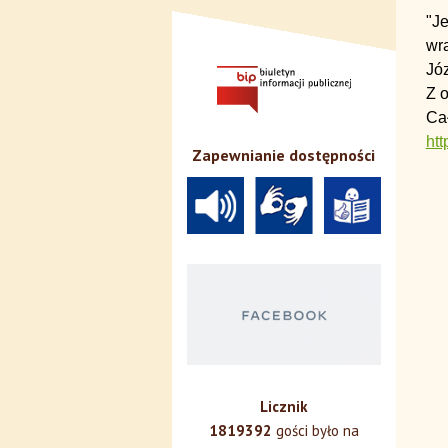
"Je
wra
Jó
Z o
Cał
ht
Zapewnianie dostępności
Licznik
1819392
gości było na