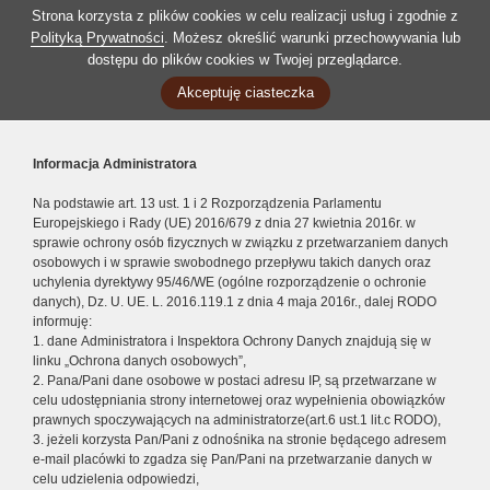
Strona korzysta z plików cookies w celu realizacji usług i zgodnie z
Polityką Prywatności
. Możesz określić warunki przechowywania lub
dostępu do plików cookies w Twojej przeglądarce.
Akceptuję ciasteczka
Informacja Administratora
Na podstawie art. 13 ust. 1 i 2 Rozporządzenia Parlamentu
Europejskiego i Rady (UE) 2016/679 z dnia 27 kwietnia 2016r. w
sprawie ochrony osób fizycznych w związku z przetwarzaniem danych
osobowych i w sprawie swobodnego przepływu takich danych oraz
uchylenia dyrektywy 95/46/WE (ogólne rozporządzenie o ochronie
danych), Dz. U. UE. L. 2016.119.1 z dnia 4 maja 2016r., dalej RODO
informuję:
1. dane Administratora i Inspektora Ochrony Danych znajdują się w
linku „Ochrona danych osobowych”,
2. Pana/Pani dane osobowe w postaci adresu IP, są przetwarzane w
celu udostępniania strony internetowej oraz wypełnienia obowiązków
prawnych spoczywających na administratorze(art.6 ust.1 lit.c RODO),
3. jeżeli korzysta Pan/Pani z odnośnika na stronie będącego adresem
e-mail placówki to zgadza się Pan/Pani na przetwarzanie danych w
celu udzielenia odpowiedzi,