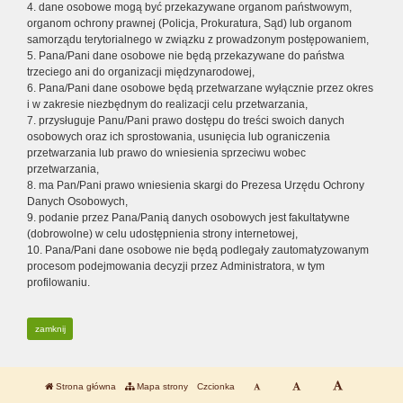
4. dane osobowe mogą być przekazywane organom państwowym,
organom ochrony prawnej (Policja, Prokuratura, Sąd) lub organom
samorządu terytorialnego w związku z prowadzonym postępowaniem,
5. Pana/Pani dane osobowe nie będą przekazywane do państwa
trzeciego ani do organizacji międzynarodowej,
6. Pana/Pani dane osobowe będą przetwarzane wyłącznie przez okres
i w zakresie niezbędnym do realizacji celu przetwarzania,
7. przysługuje Panu/Pani prawo dostępu do treści swoich danych
osobowych oraz ich sprostowania, usunięcia lub ograniczenia
przetwarzania lub prawo do wniesienia sprzeciwu wobec
przetwarzania,
8. ma Pan/Pani prawo wniesienia skargi do Prezesa Urzędu Ochrony
Danych Osobowych,
9. podanie przez Pana/Panią danych osobowych jest fakultatywne
(dobrowolne) w celu udostępnienia strony internetowej,
10. Pana/Pani dane osobowe nie będą podlegały zautomatyzowanym
procesom podejmowania decyzji przez Administratora, w tym
profilowaniu.
zamknij
Strona główna
Mapa strony
Czcionka