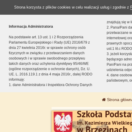
Strona korzysta z plików cookies w celu realizacji usług i zgodnie z
znajdują się w
Informacja Administratora
2. Pana/Pani da
przetwarzane w
Na podstawie art. 13 ust. 1 i 2 Rozporządzenia
internetowej o
Parlamentu Europejskiego i Rady (UE) 2016/679 z
prawnych spocz
dnia 27 kwietnia 2016r. w sprawie ochrony osób
ust.1 lit.c RODO
fizycznych w związku z przetwarzaniem danych
3. jeżeli korzy
osobowych i w sprawie swobodnego przepływu
będącego adres
takich danych oraz uchylenia dyrektywy 95/46/WE
Pan/Pani na pr
(ogólne rozporządzenie o ochronie danych), Dz. U.
udzielenia odp
UE. L. 2016.119.1 z dnia 4 maja 2016r., dalej RODO
4. dane osobo
informuję:
państwowym, or
1. dane Administratora i Inspektora Ochrony Danych
Strona główn
Szkoła Podst
im. Kazimierza Wielkie
w Brzezinach