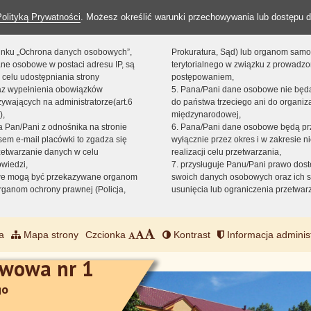
Polityką Prywatności
. Możesz określić warunki przechowywania lub dostępu d
 linku „Ochrona danych osobowych”,
Prokuratura, Sąd) lub organom sam
ne osobowe w postaci adresu IP, są
terytorialnego w związku z prowadz
 celu udostępniania strony
postępowaniem,
raz wypełnienia obowiązków
5. Pana/Pani dane osobowe nie bę
ywających na administratorze(art.6
do państwa trzeciego ani do organiza
),
międzynarodowej,
sta Pan/Pani z odnośnika na stronie
6. Pana/Pani dane osobowe będą pr
em e-mail placówki to zgadza się
wyłącznie przez okres i w zakresie 
zetwarzanie danych w celu
realizacji celu przetwarzania,
owiedzi,
7. przysługuje Panu/Pani prawo dost
we mogą być przekazywane organom
swoich danych osobowych oraz ich s
ganom ochrony prawnej (Policja,
usunięcia lub ograniczenia przetwar
a
Mapa strony
Czcionka
Kontrast
Informacja adminis
awowa nr 1
go