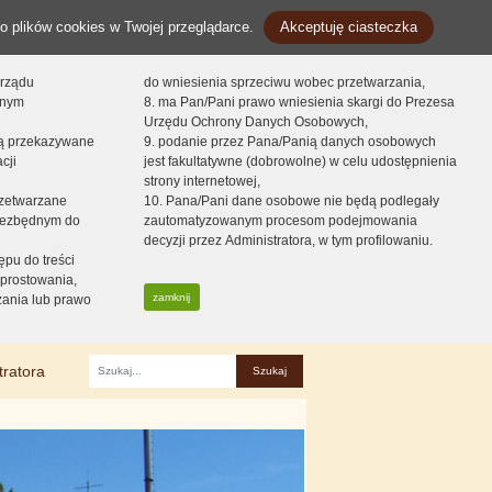
o plików cookies w Twojej przeglądarce.
Akceptuję ciasteczka
orządu
do wniesienia sprzeciwu wobec przetwarzania,
onym
8. ma Pan/Pani prawo wniesienia skargi do Prezesa
Urzędu Ochrony Danych Osobowych,
dą przekazywane
9. podanie przez Pana/Panią danych osobowych
cji
jest fakultatywne (dobrowolne) w celu udostępnienia
strony internetowej,
zetwarzane
10. Pana/Pani dane osobowe nie będą podlegały
niezbędnym do
zautomatyzowanym procesom podejmowania
decyzji przez Administratora, w tym profilowaniu.
ępu do treści
prostowania,
zamknij
zania lub prawo
tratora
Fraza