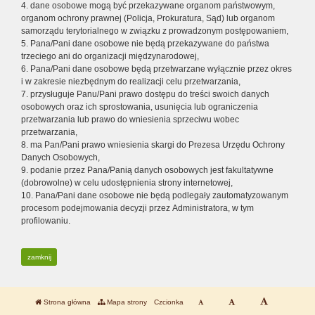
4. dane osobowe mogą być przekazywane organom państwowym,
organom ochrony prawnej (Policja, Prokuratura, Sąd) lub organom
samorządu terytorialnego w związku z prowadzonym postępowaniem,
5. Pana/Pani dane osobowe nie będą przekazywane do państwa
trzeciego ani do organizacji międzynarodowej,
6. Pana/Pani dane osobowe będą przetwarzane wyłącznie przez okres
i w zakresie niezbędnym do realizacji celu przetwarzania,
7. przysługuje Panu/Pani prawo dostępu do treści swoich danych
osobowych oraz ich sprostowania, usunięcia lub ograniczenia
przetwarzania lub prawo do wniesienia sprzeciwu wobec
przetwarzania,
8. ma Pan/Pani prawo wniesienia skargi do Prezesa Urzędu Ochrony
Danych Osobowych,
9. podanie przez Pana/Panią danych osobowych jest fakultatywne
(dobrowolne) w celu udostępnienia strony internetowej,
10. Pana/Pani dane osobowe nie będą podlegały zautomatyzowanym
procesom podejmowania decyzji przez Administratora, w tym
profilowaniu.
zamknij
Strona główna
Mapa strony
Czcionka