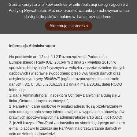
Strona korzysta z plików cookies w celu realizacji usług i zgodnie z
Polityką Prywatności
. Możesz określić warunki przechowywania lub
dostępu do plików cookies w Twojej przeglądarce.
Akceptuję ciasteczka
Informacja Administratora
Na podstawie art. 13 ust. 1 i 2 Rozporządzenia Parlamentu
Europejskiego i Rady (UE) 2016/679 z dnia 27 kwietnia 2016r. w
sprawie ochrony osób fizycznych w związku z przetwarzaniem danych
osobowych i w sprawie swobodnego przepływu takich danych oraz
uchylenia dyrektywy 95/46/WE (ogólne rozporządzenie o ochronie
danych), Dz. U. UE. L. 2016.119.1 z dnia 4 maja 2016r., dalej RODO
informuję:
1. dane Administratora i Inspektora Ochrony Danych znajdują się w
linku „Ochrona danych osobowych”,
2. Pana/Pani dane osobowe w postaci adresu IP, są przetwarzane w
celu udostępniania strony internetowej oraz wypełnienia obowiązków
prawnych spoczywających na administratorze(art.6 ust.1 lit.c RODO),
3. jeżeli korzysta Pan/Pani z odnośnika na stronie będącego adresem
e-mail placówki to zgadza się Pan/Pani na przetwarzanie danych w
celu udzielenia odpowiedzi,