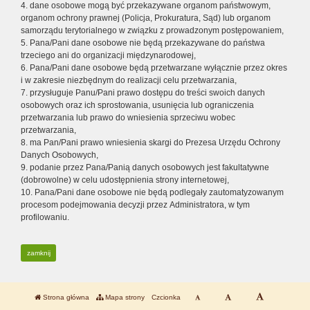
4. dane osobowe mogą być przekazywane organom państwowym,
organom ochrony prawnej (Policja, Prokuratura, Sąd) lub organom
samorządu terytorialnego w związku z prowadzonym postępowaniem,
5. Pana/Pani dane osobowe nie będą przekazywane do państwa
trzeciego ani do organizacji międzynarodowej,
6. Pana/Pani dane osobowe będą przetwarzane wyłącznie przez okres
i w zakresie niezbędnym do realizacji celu przetwarzania,
7. przysługuje Panu/Pani prawo dostępu do treści swoich danych
osobowych oraz ich sprostowania, usunięcia lub ograniczenia
przetwarzania lub prawo do wniesienia sprzeciwu wobec
przetwarzania,
8. ma Pan/Pani prawo wniesienia skargi do Prezesa Urzędu Ochrony
Danych Osobowych,
9. podanie przez Pana/Panią danych osobowych jest fakultatywne
(dobrowolne) w celu udostępnienia strony internetowej,
10. Pana/Pani dane osobowe nie będą podlegały zautomatyzowanym
procesom podejmowania decyzji przez Administratora, w tym
profilowaniu.
zamknij
Strona główna
Mapa strony
Czcionka