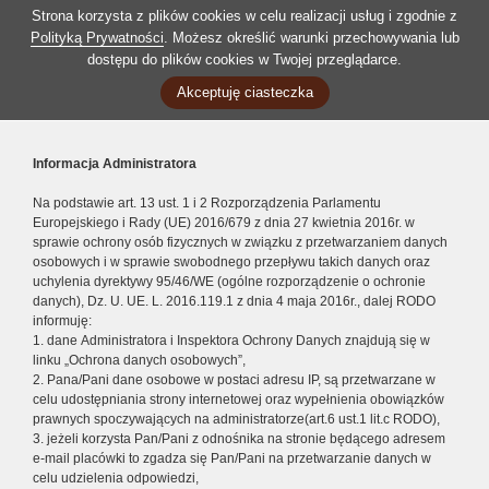
Strona korzysta z plików cookies w celu realizacji usług i zgodnie z
Polityką Prywatności
. Możesz określić warunki przechowywania lub
dostępu do plików cookies w Twojej przeglądarce.
Akceptuję ciasteczka
Informacja Administratora
Na podstawie art. 13 ust. 1 i 2 Rozporządzenia Parlamentu
Europejskiego i Rady (UE) 2016/679 z dnia 27 kwietnia 2016r. w
sprawie ochrony osób fizycznych w związku z przetwarzaniem danych
osobowych i w sprawie swobodnego przepływu takich danych oraz
uchylenia dyrektywy 95/46/WE (ogólne rozporządzenie o ochronie
danych), Dz. U. UE. L. 2016.119.1 z dnia 4 maja 2016r., dalej RODO
informuję:
1. dane Administratora i Inspektora Ochrony Danych znajdują się w
linku „Ochrona danych osobowych”,
2. Pana/Pani dane osobowe w postaci adresu IP, są przetwarzane w
celu udostępniania strony internetowej oraz wypełnienia obowiązków
prawnych spoczywających na administratorze(art.6 ust.1 lit.c RODO),
3. jeżeli korzysta Pan/Pani z odnośnika na stronie będącego adresem
e-mail placówki to zgadza się Pan/Pani na przetwarzanie danych w
celu udzielenia odpowiedzi,