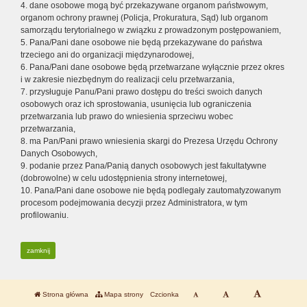
4. dane osobowe mogą być przekazywane organom państwowym,
organom ochrony prawnej (Policja, Prokuratura, Sąd) lub organom
samorządu terytorialnego w związku z prowadzonym postępowaniem,
5. Pana/Pani dane osobowe nie będą przekazywane do państwa
trzeciego ani do organizacji międzynarodowej,
6. Pana/Pani dane osobowe będą przetwarzane wyłącznie przez okres
i w zakresie niezbędnym do realizacji celu przetwarzania,
7. przysługuje Panu/Pani prawo dostępu do treści swoich danych
osobowych oraz ich sprostowania, usunięcia lub ograniczenia
przetwarzania lub prawo do wniesienia sprzeciwu wobec
przetwarzania,
8. ma Pan/Pani prawo wniesienia skargi do Prezesa Urzędu Ochrony
Danych Osobowych,
9. podanie przez Pana/Panią danych osobowych jest fakultatywne
(dobrowolne) w celu udostępnienia strony internetowej,
10. Pana/Pani dane osobowe nie będą podlegały zautomatyzowanym
procesom podejmowania decyzji przez Administratora, w tym
profilowaniu.
zamknij
Strona główna
Mapa strony
Czcionka