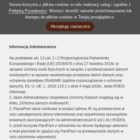
Strona korzysta z plików cookies w celu realizacji usług i zgodnie z
Polityką Prywatności
. Możesz określić warunki przechowywania lub
dostępu do plików cookies w Twojej przeglądarce.
Akceptuję ciasteczka
Informacja Administratora
Na podstawie art. 13 ust. 1 i 2 Rozporządzenia Parlamentu
Europejskiego i Rady (UE) 2016/679 z dnia 27 kwietnia 2016r. w
sprawie ochrony osób fizycznych w związku z przetwarzaniem danych
osobowych i w sprawie swobodnego przepływu takich danych oraz
uchylenia dyrektywy 95/46/WE (ogólne rozporządzenie o ochronie
danych), Dz. U. UE. L. 2016.119.1 z dnia 4 maja 2016r., dalej RODO
informuję:
1. dane Administratora i Inspektora Ochrony Danych znajdują się w
linku „Ochrona danych osobowych”,
2. Pana/Pani dane osobowe w postaci adresu IP, są przetwarzane w
celu udostępniania strony internetowej oraz wypełnienia obowiązków
prawnych spoczywających na administratorze(art.6 ust.1 lit.c RODO),
3. jeżeli korzysta Pan/Pani z odnośnika na stronie będącego adresem
e-mail placówki to zgadza się Pan/Pani na przetwarzanie danych w
celu udzielenia odpowiedzi,