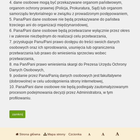
4. dane osobowe mogą być przekazywane organom państwowym,
organom ochrony prawnej (Policja, Prokuratura, Sąd) lub organom
samorządu terytorialnego w związku z prowadzonym postępowaniem,
5. Pana/Pani dane osobowe nie będą przekazywane do państwa
trzeciego ani do organizacji międzynarodowej,
6. Pana/Pani dane osobowe będą przetwarzane wyłącznie przez okres
i w zakresie niezbędnym do realizacji celu przetwarzania,
7. przysługuje Panu/Pani prawo dostępu do treści swoich danych
osobowych oraz ich sprostowania, usunięcia lub ograniczenia
przetwarzania lub prawo do wniesienia sprzeciwu wobec
przetwarzania,
8. ma Pan/Pani prawo wniesienia skargi do Prezesa Urzędu Ochrony
Danych Osobowych,
9. podanie przez Pana/Panią danych osobowych jest fakultatywne
(dobrowolne) w celu udostępnienia strony internetowej,
10. Pana/Pani dane osobowe nie będą podlegały zautomatyzowanym
procesom podejmowania decyzji przez Administratora, w tym
profilowaniu.
zamknij
Strona główna
Mapa strony
Czcionka