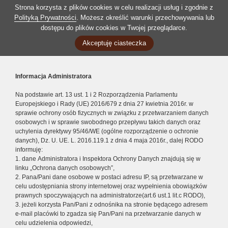
Strona korzysta z plików cookies w celu realizacji usług i zgodnie z
Polityką Prywatności
. Możesz określić warunki przechowywania lub
dostępu do plików cookies w Twojej przeglądarce.
Akceptuję ciasteczka
Informacja Administratora
Na podstawie art. 13 ust. 1 i 2 Rozporządzenia Parlamentu
Europejskiego i Rady (UE) 2016/679 z dnia 27 kwietnia 2016r. w
sprawie ochrony osób fizycznych w związku z przetwarzaniem danych
osobowych i w sprawie swobodnego przepływu takich danych oraz
uchylenia dyrektywy 95/46/WE (ogólne rozporządzenie o ochronie
danych), Dz. U. UE. L. 2016.119.1 z dnia 4 maja 2016r., dalej RODO
informuję:
1. dane Administratora i Inspektora Ochrony Danych znajdują się w
linku „Ochrona danych osobowych”,
2. Pana/Pani dane osobowe w postaci adresu IP, są przetwarzane w
celu udostępniania strony internetowej oraz wypełnienia obowiązków
prawnych spoczywających na administratorze(art.6 ust.1 lit.c RODO),
3. jeżeli korzysta Pan/Pani z odnośnika na stronie będącego adresem
e-mail placówki to zgadza się Pan/Pani na przetwarzanie danych w
celu udzielenia odpowiedzi,