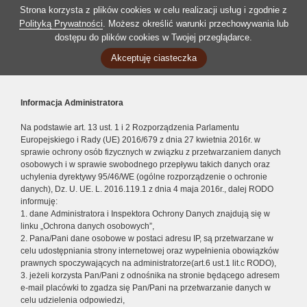
Strona korzysta z plików cookies w celu realizacji usług i zgodnie z
Polityką Prywatności
. Możesz określić warunki przechowywania lub
dostępu do plików cookies w Twojej przeglądarce.
Akceptuję ciasteczka
Informacja Administratora
Na podstawie art. 13 ust. 1 i 2 Rozporządzenia Parlamentu
Europejskiego i Rady (UE) 2016/679 z dnia 27 kwietnia 2016r. w
sprawie ochrony osób fizycznych w związku z przetwarzaniem danych
osobowych i w sprawie swobodnego przepływu takich danych oraz
uchylenia dyrektywy 95/46/WE (ogólne rozporządzenie o ochronie
danych), Dz. U. UE. L. 2016.119.1 z dnia 4 maja 2016r., dalej RODO
informuję:
1. dane Administratora i Inspektora Ochrony Danych znajdują się w
linku „Ochrona danych osobowych”,
2. Pana/Pani dane osobowe w postaci adresu IP, są przetwarzane w
celu udostępniania strony internetowej oraz wypełnienia obowiązków
prawnych spoczywających na administratorze(art.6 ust.1 lit.c RODO),
3. jeżeli korzysta Pan/Pani z odnośnika na stronie będącego adresem
e-mail placówki to zgadza się Pan/Pani na przetwarzanie danych w
celu udzielenia odpowiedzi,