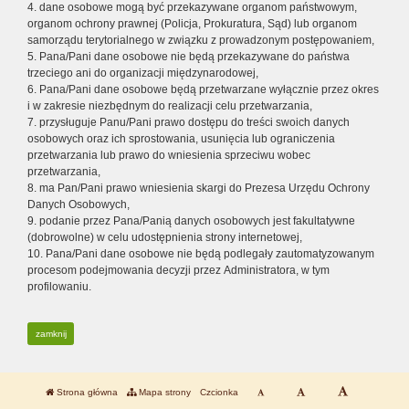
4. dane osobowe mogą być przekazywane organom państwowym,
organom ochrony prawnej (Policja, Prokuratura, Sąd) lub organom
samorządu terytorialnego w związku z prowadzonym postępowaniem,
5. Pana/Pani dane osobowe nie będą przekazywane do państwa
trzeciego ani do organizacji międzynarodowej,
6. Pana/Pani dane osobowe będą przetwarzane wyłącznie przez okres
i w zakresie niezbędnym do realizacji celu przetwarzania,
7. przysługuje Panu/Pani prawo dostępu do treści swoich danych
osobowych oraz ich sprostowania, usunięcia lub ograniczenia
przetwarzania lub prawo do wniesienia sprzeciwu wobec
przetwarzania,
8. ma Pan/Pani prawo wniesienia skargi do Prezesa Urzędu Ochrony
Danych Osobowych,
9. podanie przez Pana/Panią danych osobowych jest fakultatywne
(dobrowolne) w celu udostępnienia strony internetowej,
10. Pana/Pani dane osobowe nie będą podlegały zautomatyzowanym
procesom podejmowania decyzji przez Administratora, w tym
profilowaniu.
zamknij
Strona główna
Mapa strony
Czcionka