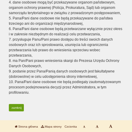
4. dane osobowe mogą być przekazywane organom państwowym,
organom ochrony prawnej (Policja, Prokuratura, Sąd) lub organom
samorządu terytorialnego w związku z prowadzonym postępowaniem,
5. Pana/Pani dane osobowe nie będą przekazywane do państwa
trzeciego ani do organizacji międzynarodowej,
6. Pana/Pani dane osobowe będą przetwarzane wyłącznie przez okres
i w zakresie niezbędnym do realizacji celu przetwarzania,
7. przysługuje Panu/Pani prawo dostępu do treści swoich danych
osobowych oraz ich sprostowania, usunięcia lub ograniczenia
przetwarzania lub prawo do wniesienia sprzeciwu wobec
przetwarzania,
8. ma Pan/Pani prawo wniesienia skargi do Prezesa Urzędu Ochrony
Danych Osobowych,
9. podanie przez Pana/Panią danych osobowych jest fakultatywne
(dobrowolne) w celu udostępnienia strony internetowej,
10. Pana/Pani dane osobowe nie będą podlegały zautomatyzowanym
procesom podejmowania decyzji przez Administratora, w tym
profilowaniu.
zamknij
Strona główna
Mapa strony
Czcionka