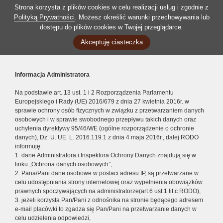
Strona korzysta z plików cookies w celu realizacji usług i zgodnie z
Polityką Prywatności
. Możesz określić warunki przechowywania lub
dostępu do plików cookies w Twojej przeglądarce.
Akceptuję ciasteczka
Informacja Administratora
Na podstawie art. 13 ust. 1 i 2 Rozporządzenia Parlamentu
Europejskiego i Rady (UE) 2016/679 z dnia 27 kwietnia 2016r. w
sprawie ochrony osób fizycznych w związku z przetwarzaniem danych
osobowych i w sprawie swobodnego przepływu takich danych oraz
uchylenia dyrektywy 95/46/WE (ogólne rozporządzenie o ochronie
danych), Dz. U. UE. L. 2016.119.1 z dnia 4 maja 2016r., dalej RODO
informuję:
1. dane Administratora i Inspektora Ochrony Danych znajdują się w
linku „Ochrona danych osobowych”,
2. Pana/Pani dane osobowe w postaci adresu IP, są przetwarzane w
celu udostępniania strony internetowej oraz wypełnienia obowiązków
prawnych spoczywających na administratorze(art.6 ust.1 lit.c RODO),
3. jeżeli korzysta Pan/Pani z odnośnika na stronie będącego adresem
e-mail placówki to zgadza się Pan/Pani na przetwarzanie danych w
celu udzielenia odpowiedzi,