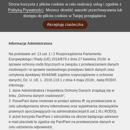
Strona korzysta z plików cookies w celu realizacji usług i zgodnie z
Polityką Prywatności
. Możesz określić warunki przechowywania lub
dostępu do plików cookies w Twojej przeglądarce.
Akceptuję ciasteczka
Informacja Administratora
Na podstawie art. 13 ust. 1 i 2 Rozporządzenia Parlamentu
Europejskiego i Rady (UE) 2016/679 z dnia 27 kwietnia 2016r. w
sprawie ochrony osób fizycznych w związku z przetwarzaniem danych
osobowych i w sprawie swobodnego przepływu takich danych oraz
uchylenia dyrektywy 95/46/WE (ogólne rozporządzenie o ochronie
danych), Dz. U. UE. L. 2016.119.1 z dnia 4 maja 2016r., dalej RODO
informuję:
1. dane Administratora i Inspektora Ochrony Danych znajdują się w
linku „Ochrona danych osobowych”,
2. Pana/Pani dane osobowe w postaci adresu IP, są przetwarzane w
celu udostępniania strony internetowej oraz wypełnienia obowiązków
prawnych spoczywających na administratorze(art.6 ust.1 lit.c RODO),
3. jeżeli korzysta Pan/Pani z odnośnika na stronie będącego adresem
e-mail placówki to zgadza się Pan/Pani na przetwarzanie danych w
celu udzielenia odpowiedzi,