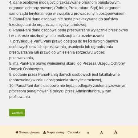
4. dane osobowe mogą być przekazywane organom państwowym,
organom ochrony prawnej (Policja, Prokuratura, Sąd) lub organom
samorządu terytorialnego w związku z prowadzonym postępowaniem,
5. Pana/Pani dane osobowe nie będą przekazywane do państwa
trzeciego ani do organizacji międzynarodowej,
6. Pana/Pani dane osobowe będą przetwarzane wyłącznie przez okres
i w zakresie niezbędnym do realizacji celu przetwarzania,
7. przysługuje Panu/Pani prawo dostępu do treści swoich danych
osobowych oraz ich sprostowania, usunięcia lub ograniczenia
przetwarzania lub prawo do wniesienia sprzeciwu wobec
przetwarzania,
8. ma Pan/Pani prawo wniesienia skargi do Prezesa Urzędu Ochrony
Danych Osobowych,
9. podanie przez Pana/Panią danych osobowych jest fakultatywne
(dobrowolne) w celu udostępnienia strony internetowej,
10. Pana/Pani dane osobowe nie będą podlegały zautomatyzowanym
procesom podejmowania decyzji przez Administratora, w tym
profilowaniu.
zamknij
Strona główna
Mapa strony
Czcionka