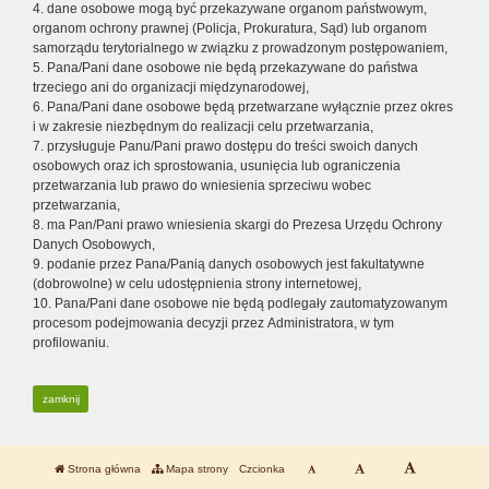
4. dane osobowe mogą być przekazywane organom państwowym,
organom ochrony prawnej (Policja, Prokuratura, Sąd) lub organom
samorządu terytorialnego w związku z prowadzonym postępowaniem,
5. Pana/Pani dane osobowe nie będą przekazywane do państwa
trzeciego ani do organizacji międzynarodowej,
6. Pana/Pani dane osobowe będą przetwarzane wyłącznie przez okres
i w zakresie niezbędnym do realizacji celu przetwarzania,
7. przysługuje Panu/Pani prawo dostępu do treści swoich danych
osobowych oraz ich sprostowania, usunięcia lub ograniczenia
przetwarzania lub prawo do wniesienia sprzeciwu wobec
przetwarzania,
8. ma Pan/Pani prawo wniesienia skargi do Prezesa Urzędu Ochrony
Danych Osobowych,
9. podanie przez Pana/Panią danych osobowych jest fakultatywne
(dobrowolne) w celu udostępnienia strony internetowej,
10. Pana/Pani dane osobowe nie będą podlegały zautomatyzowanym
procesom podejmowania decyzji przez Administratora, w tym
profilowaniu.
zamknij
Strona główna
Mapa strony
Czcionka