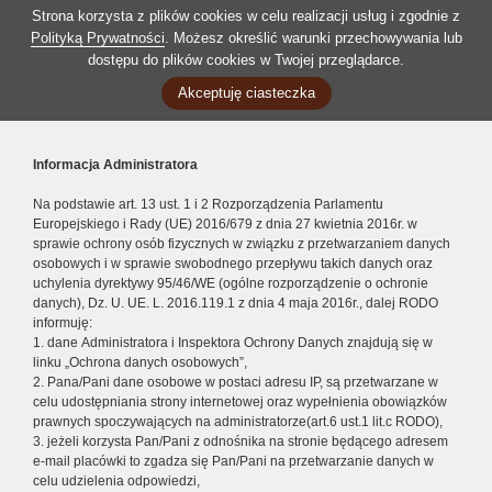
Strona korzysta z plików cookies w celu realizacji usług i zgodnie z
Polityką Prywatności
. Możesz określić warunki przechowywania lub
dostępu do plików cookies w Twojej przeglądarce.
Akceptuję ciasteczka
Informacja Administratora
Na podstawie art. 13 ust. 1 i 2 Rozporządzenia Parlamentu
Europejskiego i Rady (UE) 2016/679 z dnia 27 kwietnia 2016r. w
sprawie ochrony osób fizycznych w związku z przetwarzaniem danych
osobowych i w sprawie swobodnego przepływu takich danych oraz
uchylenia dyrektywy 95/46/WE (ogólne rozporządzenie o ochronie
danych), Dz. U. UE. L. 2016.119.1 z dnia 4 maja 2016r., dalej RODO
informuję:
1. dane Administratora i Inspektora Ochrony Danych znajdują się w
linku „Ochrona danych osobowych”,
2. Pana/Pani dane osobowe w postaci adresu IP, są przetwarzane w
celu udostępniania strony internetowej oraz wypełnienia obowiązków
prawnych spoczywających na administratorze(art.6 ust.1 lit.c RODO),
3. jeżeli korzysta Pan/Pani z odnośnika na stronie będącego adresem
e-mail placówki to zgadza się Pan/Pani na przetwarzanie danych w
celu udzielenia odpowiedzi,