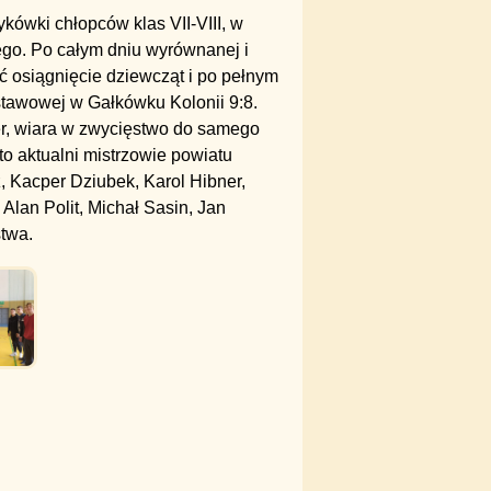
kówki chłopców klas VII-VIII, w
iego. Po całym dniu wyrównanej i
 osiągnięcie dziewcząt i po pełnym
tawowej w Gałkówku Kolonii 9:8.
r, wiara w zwycięstwo do samego
to aktualni mistrzowie powiatu
 Kacper Dziubek, Karol Hibner,
Alan Polit, Michał Sasin, Jan
twa.