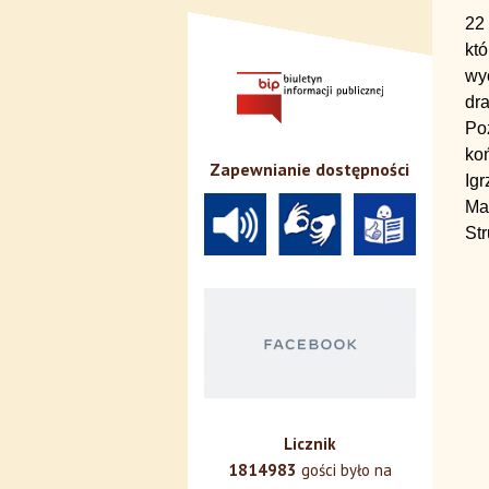
22 
któ
wy
dr
Po
koń
Zapewnianie dostępności
Ig
Mar
St
Licznik
1814983
gości było na