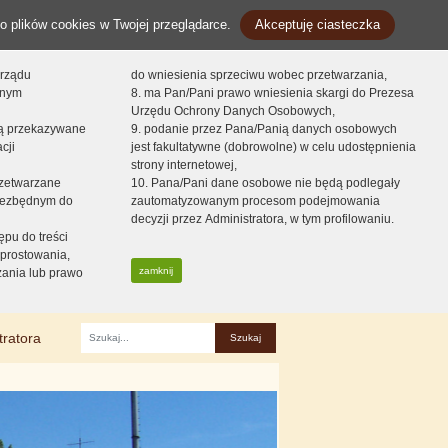
o plików cookies w Twojej przeglądarce.
Akceptuję ciasteczka
orządu
do wniesienia sprzeciwu wobec przetwarzania,
onym
8. ma Pan/Pani prawo wniesienia skargi do Prezesa
Urzędu Ochrony Danych Osobowych,
dą przekazywane
9. podanie przez Pana/Panią danych osobowych
cji
jest fakultatywne (dobrowolne) w celu udostępnienia
strony internetowej,
zetwarzane
10. Pana/Pani dane osobowe nie będą podlegały
niezbędnym do
zautomatyzowanym procesom podejmowania
decyzji przez Administratora, w tym profilowaniu.
ępu do treści
prostowania,
zamknij
zania lub prawo
tratora
Fraza