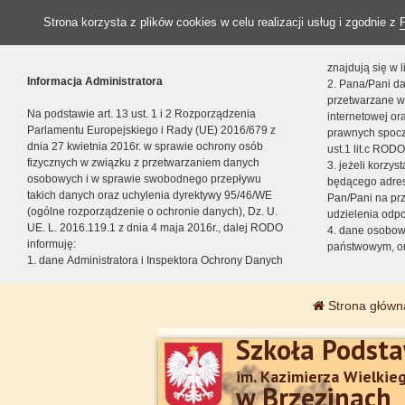
Strona korzysta z plików cookies w celu realizacji usług i zgodnie z
znajdują się w
Informacja Administratora
2. Pana/Pani da
przetwarzane w
Na podstawie art. 13 ust. 1 i 2 Rozporządzenia
internetowej o
Parlamentu Europejskiego i Rady (UE) 2016/679 z
prawnych spocz
dnia 27 kwietnia 2016r. w sprawie ochrony osób
ust.1 lit.c RODO
fizycznych w związku z przetwarzaniem danych
3. jeżeli korzy
osobowych i w sprawie swobodnego przepływu
będącego adres
takich danych oraz uchylenia dyrektywy 95/46/WE
Pan/Pani na pr
(ogólne rozporządzenie o ochronie danych), Dz. U.
udzielenia odp
UE. L. 2016.119.1 z dnia 4 maja 2016r., dalej RODO
4. dane osobo
informuję:
państwowym, or
1. dane Administratora i Inspektora Ochrony Danych
Strona główn
Szkoła Podst
im. Kazimierza Wielkie
w Brzezinach