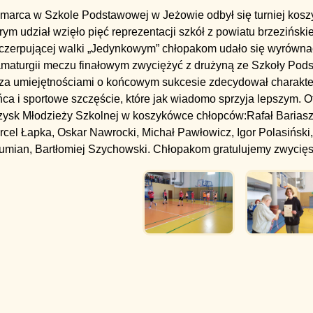
marca w Szkole Podstawowej w Jeżowie odbył się turniej koszy
rym udział wzięło pięć reprezentacji szkół z powiatu brzezińsk
czerpującej walki „Jedynkowym” chłopakom udało się wyrównać
amaturgii meczu finałowym zwyciężyć z drużyną ze Szkoły Pods
za umiejętnościami o końcowym sukcesie zdecydował charakte
ca i sportowe szczęście, które jak wiadomo sprzyja lepszym.
O
rzysk Młodzieży Szkolnej w koszykówce chłopców:Rafał Bariasz,
cel Łapka, Oskar Nawrocki, Michał Pawłowicz, Igor Polasiński, 
rumian, Bartłomiej Szychowski.
Chłopakom gratulujemy zwycięs