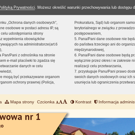
Polityką Prywatności
. Możesz określić warunki przechowywania lub dostępu d
 linku „Ochrona danych osobowych”,
Prokuratura, Sąd) lub organom sam
ne osobowe w postaci adresu IP, są
terytorialnego w związku z prowadz
 celu udostępniania strony
postępowaniem,
raz wypełnienia obowiązków
5. Pana/Pani dane osobowe nie bę
ywających na administratorze(art.6
do państwa trzeciego ani do organiza
),
międzynarodowej,
sta Pan/Pani z odnośnika na stronie
6. Pana/Pani dane osobowe będą pr
em e-mail placówki to zgadza się
wyłącznie przez okres i w zakresie 
zetwarzanie danych w celu
realizacji celu przetwarzania,
owiedzi,
7. przysługuje Panu/Pani prawo dost
we mogą być przekazywane organom
swoich danych osobowych oraz ich s
ganom ochrony prawnej (Policja,
usunięcia lub ograniczenia przetwar
a
Mapa strony
Czcionka
Kontrast
Informacja adminis
awowa nr 1
go