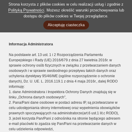
Strona korzysta z plików cookies w celu realizacji usług i zgodnie z
Polityką Prywatności
. Możesz określić warunki przechowywania lub
dostępu do plików cookies w Twojej przeglądarce.
Akceptuję ciasteczka
Informacja Administratora
Na podstawie art. 13 ust. 1 i 2 Rozporządzenia Parlamentu
Europejskiego i Rady (UE) 2016/679 z dnia 27 kwietnia 2016r. w
sprawie ochrony osób fizycznych w związku z przetwarzaniem danych
osobowych i w sprawie swobodnego przepływu takich danych oraz
uchylenia dyrektywy 95/46/WE (ogólne rozporządzenie o ochronie
danych), Dz. U. UE. L. 2016.119.1 z dnia 4 maja 2016r., dalej RODO
informuję:
1. dane Administratora i Inspektora Ochrony Danych znajdują się w
linku „Ochrona danych osobowych”,
2. Pana/Pani dane osobowe w postaci adresu IP, są przetwarzane w
celu udostępniania strony internetowej oraz wypełnienia obowiązków
prawnych spoczywających na administratorze(art.6 ust.1 lit.c RODO),
3. jeżeli korzysta Pan/Pani z odnośnika na stronie będącego adresem
e-mail placówki to zgadza się Pan/Pani na przetwarzanie danych w
celu udzielenia odpowiedzi,