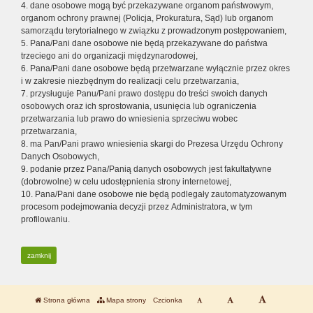
4. dane osobowe mogą być przekazywane organom państwowym,
organom ochrony prawnej (Policja, Prokuratura, Sąd) lub organom
samorządu terytorialnego w związku z prowadzonym postępowaniem,
5. Pana/Pani dane osobowe nie będą przekazywane do państwa
trzeciego ani do organizacji międzynarodowej,
6. Pana/Pani dane osobowe będą przetwarzane wyłącznie przez okres
i w zakresie niezbędnym do realizacji celu przetwarzania,
7. przysługuje Panu/Pani prawo dostępu do treści swoich danych
osobowych oraz ich sprostowania, usunięcia lub ograniczenia
przetwarzania lub prawo do wniesienia sprzeciwu wobec
przetwarzania,
8. ma Pan/Pani prawo wniesienia skargi do Prezesa Urzędu Ochrony
Danych Osobowych,
9. podanie przez Pana/Panią danych osobowych jest fakultatywne
(dobrowolne) w celu udostępnienia strony internetowej,
10. Pana/Pani dane osobowe nie będą podlegały zautomatyzowanym
procesom podejmowania decyzji przez Administratora, w tym
profilowaniu.
zamknij
Strona główna
Mapa strony
Czcionka