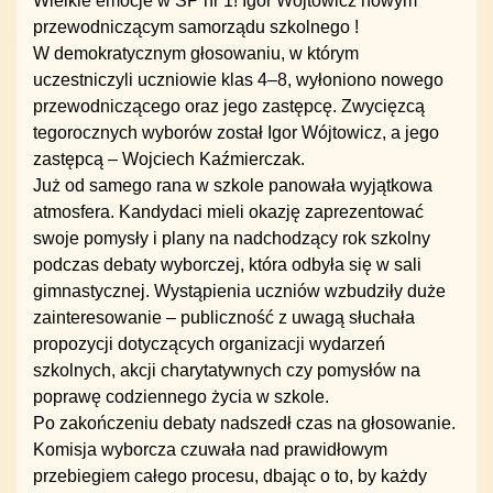
Wielkie emocje w SP nr 1! Igor Wójtowicz nowym
przewodniczącym samorządu szkolnego !
W demokratycznym głosowaniu, w którym
uczestniczyli uczniowie klas 4–8, wyłoniono nowego
przewodniczącego oraz jego zastępcę. Zwycięzcą
tegorocznych wyborów został Igor Wójtowicz, a jego
zastępcą – Wojciech Kaźmierczak.
Już od samego rana w szkole panowała wyjątkowa
atmosfera. Kandydaci mieli okazję zaprezentować
swoje pomysły i plany na nadchodzący rok szkolny
podczas debaty wyborczej, która odbyła się w sali
gimnastycznej. Wystąpienia uczniów wzbudziły duże
zainteresowanie – publiczność z uwagą słuchała
propozycji dotyczących organizacji wydarzeń
szkolnych, akcji charytatywnych czy pomysłów na
poprawę codziennego życia w szkole.
Po zakończeniu debaty nadszedł czas na głosowanie.
Komisja wyborcza czuwała nad prawidłowym
przebiegiem całego procesu, dbając o to, by każdy