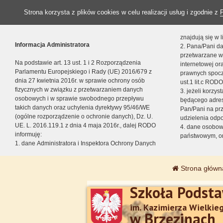
Strona korzysta z plików cookies w celu realizacji usług i zgodnie z
znajdują się w
Informacja Administratora
2. Pana/Pani da
przetwarzane w
Na podstawie art. 13 ust. 1 i 2 Rozporządzenia
internetowej o
Parlamentu Europejskiego i Rady (UE) 2016/679 z
prawnych spocz
dnia 27 kwietnia 2016r. w sprawie ochrony osób
ust.1 lit.c RODO
fizycznych w związku z przetwarzaniem danych
3. jeżeli korzy
osobowych i w sprawie swobodnego przepływu
będącego adres
takich danych oraz uchylenia dyrektywy 95/46/WE
Pan/Pani na pr
(ogólne rozporządzenie o ochronie danych), Dz. U.
udzielenia odp
UE. L. 2016.119.1 z dnia 4 maja 2016r., dalej RODO
4. dane osobo
informuję:
państwowym, or
1. dane Administratora i Inspektora Ochrony Danych
Strona główn
Szkoła Podst
im. Kazimierza Wielkie
w Brzezinach