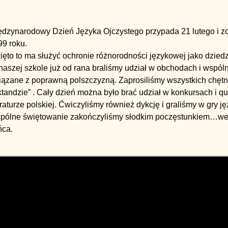
ędzynarodowy Dzień Języka Ojczystego przypada 21 lutego i 
99 roku.
ęto to ma służyć ochronie różnorodności językowej jako dzied
aszej szkole już od rana braliśmy udział w obchodach i wspól
iązane z poprawną polszczyzną. Zaprosiliśmy wszystkich chętn
tandzie” . Cały dzień można było brać udział w konkursach i qu
eraturze polskiej. Ćwiczyliśmy również dykcję i graliśmy w gry j
pólne świętowanie zakończyliśmy słodkim poczęstunkiem…we
ńca.