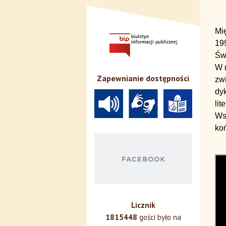
Mi
19
Świ
W n
Zapewnianie dostępności
zw
dyk
lit
Ws
ko
Licznik
1815448
gości było na