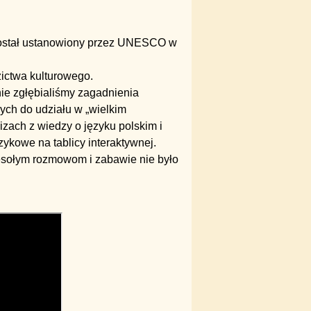
został ustanowiony przez UNESCO w
zictwa kulturowego.
nie zgłębialiśmy zagadnienia
ych do udziału w „wielkim
izach z wiedzy o języku polskim i
ęzykowe na tablicy interaktywnej.
sołym rozmowom i zabawie nie było