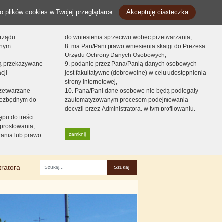
o plików cookies w Twojej przeglądarce.
Akceptuję ciasteczka
orządu
do wniesienia sprzeciwu wobec przetwarzania,
onym
8. ma Pan/Pani prawo wniesienia skargi do Prezesa
Urzędu Ochrony Danych Osobowych,
dą przekazywane
9. podanie przez Pana/Panią danych osobowych
cji
jest fakultatywne (dobrowolne) w celu udostępnienia
strony internetowej,
zetwarzane
10. Pana/Pani dane osobowe nie będą podlegały
niezbędnym do
zautomatyzowanym procesom podejmowania
decyzji przez Administratora, w tym profilowaniu.
ępu do treści
prostowania,
zamknij
zania lub prawo
tratora
Fraza