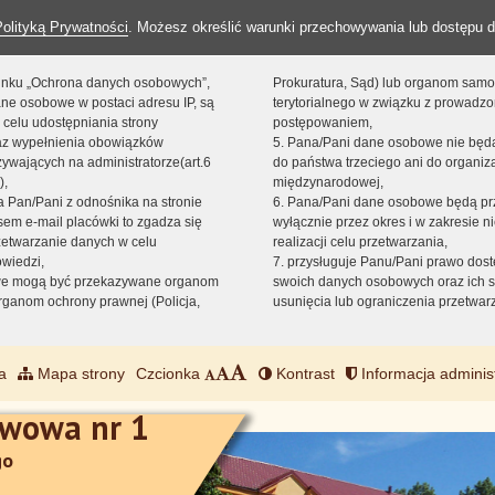
Polityką Prywatności
. Możesz określić warunki przechowywania lub dostępu d
 linku „Ochrona danych osobowych”,
Prokuratura, Sąd) lub organom sam
ne osobowe w postaci adresu IP, są
terytorialnego w związku z prowadz
 celu udostępniania strony
postępowaniem,
raz wypełnienia obowiązków
5. Pana/Pani dane osobowe nie bę
ywających na administratorze(art.6
do państwa trzeciego ani do organiza
),
międzynarodowej,
sta Pan/Pani z odnośnika na stronie
6. Pana/Pani dane osobowe będą pr
em e-mail placówki to zgadza się
wyłącznie przez okres i w zakresie 
zetwarzanie danych w celu
realizacji celu przetwarzania,
owiedzi,
7. przysługuje Panu/Pani prawo dost
we mogą być przekazywane organom
swoich danych osobowych oraz ich s
ganom ochrony prawnej (Policja,
usunięcia lub ograniczenia przetwar
a
Mapa strony
Czcionka
Kontrast
Informacja adminis
awowa nr 1
go