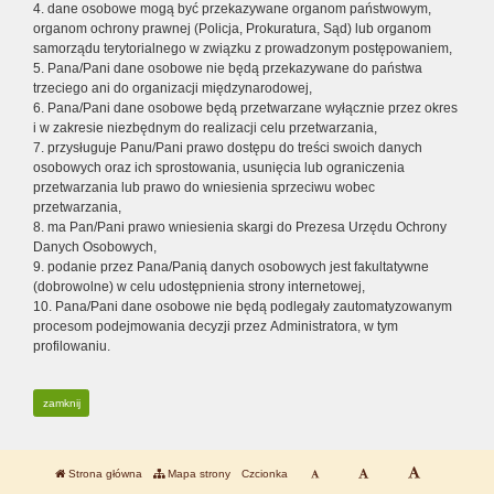
4. dane osobowe mogą być przekazywane organom państwowym,
organom ochrony prawnej (Policja, Prokuratura, Sąd) lub organom
samorządu terytorialnego w związku z prowadzonym postępowaniem,
5. Pana/Pani dane osobowe nie będą przekazywane do państwa
trzeciego ani do organizacji międzynarodowej,
6. Pana/Pani dane osobowe będą przetwarzane wyłącznie przez okres
i w zakresie niezbędnym do realizacji celu przetwarzania,
7. przysługuje Panu/Pani prawo dostępu do treści swoich danych
osobowych oraz ich sprostowania, usunięcia lub ograniczenia
przetwarzania lub prawo do wniesienia sprzeciwu wobec
przetwarzania,
8. ma Pan/Pani prawo wniesienia skargi do Prezesa Urzędu Ochrony
Danych Osobowych,
9. podanie przez Pana/Panią danych osobowych jest fakultatywne
(dobrowolne) w celu udostępnienia strony internetowej,
10. Pana/Pani dane osobowe nie będą podlegały zautomatyzowanym
procesom podejmowania decyzji przez Administratora, w tym
profilowaniu.
zamknij
Strona główna
Mapa strony
Czcionka