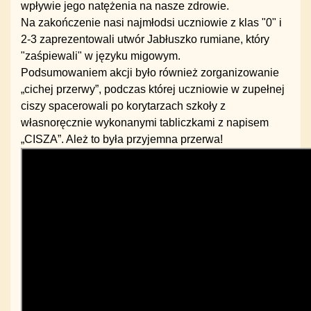
wpływie jego natężenia na nasze zdrowie.
Na zakończenie nasi najmłodsi uczniowie z klas "0" i
2-3 zaprezentowali utwór Jabłuszko rumiane, który
"zaśpiewali" w języku migowym.
Podsumowaniem akcji było również zorganizowanie
„cichej przerwy”, podczas której uczniowie w zupełnej
ciszy spacerowali po korytarzach szkoły z
własnoręcznie wykonanymi tabliczkami z napisem
„CISZA”. Ależ to była przyjemna przerwa!