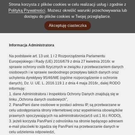
Strona korzysta z plików cookies w celu realizacji usług i zgodnie z
Polityką Prywatności
. Możesz określić warunki przechowywania lub
dostępu do plików cookies w Twojej przeglądarce.
Akceptuję ciasteczka
Informacja Administratora
Na podstawie art. 13 ust. 1 i 2 Rozporządzenia Parlamentu
Europejskiego i Rady (UE) 2016/679 z dnia 27 kwietnia 2016r. w
sprawie ochrony osób fizycznych w związku z przetwarzaniem danych
osobowych i w sprawie swobodnego przepływu takich danych oraz
uchylenia dyrektywy 95/46/WE (ogólne rozporządzenie o ochronie
danych), Dz. U. UE. L. 2016.119.1 z dnia 4 maja 2016r., dalej RODO
informuję:
1. dane Administratora i Inspektora Ochrony Danych znajdują się w
linku „Ochrona danych osobowych”,
2. Pana/Pani dane osobowe w postaci adresu IP, są przetwarzane w
celu udostępniania strony internetowej oraz wypełnienia obowiązków
prawnych spoczywających na administratorze(art.6 ust.1 lit.c RODO),
3. jeżeli korzysta Pan/Pani z odnośnika na stronie będącego adresem
e-mail placówki to zgadza się Pan/Pani na przetwarzanie danych w
celu udzielenia odpowiedzi,