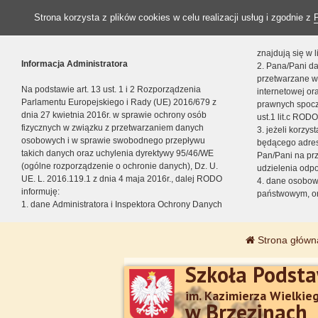
Strona korzysta z plików cookies w celu realizacji usług i zgodnie z
znajdują się w
Informacja Administratora
2. Pana/Pani da
przetwarzane w
Na podstawie art. 13 ust. 1 i 2 Rozporządzenia
internetowej o
Parlamentu Europejskiego i Rady (UE) 2016/679 z
prawnych spocz
dnia 27 kwietnia 2016r. w sprawie ochrony osób
ust.1 lit.c RODO
fizycznych w związku z przetwarzaniem danych
3. jeżeli korzy
osobowych i w sprawie swobodnego przepływu
będącego adres
takich danych oraz uchylenia dyrektywy 95/46/WE
Pan/Pani na pr
(ogólne rozporządzenie o ochronie danych), Dz. U.
udzielenia odp
UE. L. 2016.119.1 z dnia 4 maja 2016r., dalej RODO
4. dane osobo
informuję:
państwowym, or
1. dane Administratora i Inspektora Ochrony Danych
Strona główn
Szkoła Podst
im. Kazimierza Wielkie
w Brzezinach