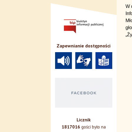
W d
Inf
Mło
gł
„Ży
Zapewnianie dostępności
Licznik
1817016
gości było na