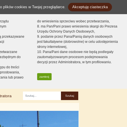
o plików cookies w Twojej przeglądarce.
Akceptuję ciasteczka
orządu
do wniesienia sprzeciwu wobec przetwarzania,
onym
8. ma Pan/Pani prawo wniesienia skargi do Prezesa
Urzędu Ochrony Danych Osobowych,
dą przekazywane
9. podanie przez Pana/Panią danych osobowych
cji
jest fakultatywne (dobrowolne) w celu udostępnienia
strony internetowej,
zetwarzane
10. Pana/Pani dane osobowe nie będą podlegały
niezbędnym do
zautomatyzowanym procesom podejmowania
decyzji przez Administratora, w tym profilowaniu.
ępu do treści
prostowania,
zamknij
zania lub prawo
tratora
Fraza