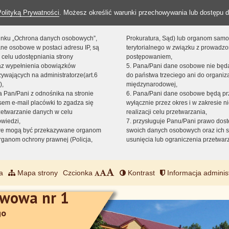
Polityką Prywatności
. Możesz określić warunki przechowywania lub dostępu d
 linku „Ochrona danych osobowych”,
Prokuratura, Sąd) lub organom sam
ne osobowe w postaci adresu IP, są
terytorialnego w związku z prowadz
 celu udostępniania strony
postępowaniem,
raz wypełnienia obowiązków
5. Pana/Pani dane osobowe nie bę
ywających na administratorze(art.6
do państwa trzeciego ani do organiza
),
międzynarodowej,
sta Pan/Pani z odnośnika na stronie
6. Pana/Pani dane osobowe będą pr
em e-mail placówki to zgadza się
wyłącznie przez okres i w zakresie 
zetwarzanie danych w celu
realizacji celu przetwarzania,
owiedzi,
7. przysługuje Panu/Pani prawo dost
we mogą być przekazywane organom
swoich danych osobowych oraz ich s
ganom ochrony prawnej (Policja,
usunięcia lub ograniczenia przetwar
a
Mapa strony
Czcionka
Kontrast
Informacja adminis
awowa nr 1
go