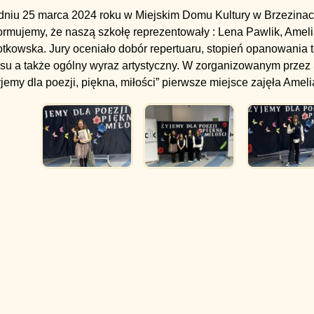
niu 25 marca 2024 roku w Miejskim Domu Kultury w Brzezinach 
ormujemy, że naszą szkołę reprezentowały : Lena Pawlik, Ameli
tkowska. Jury oceniało dobór repertuaru, stopień opanowania tek
osu a także ogólny wyraz artystyczny. W zorganizowanym przez
jemy dla poezji, piękna, miłości” pierwsze miejsce zajęła Amelia