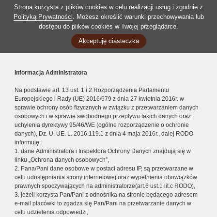
Strona korzysta z plików cookies w celu realizacji usług i zgodnie z
Polityką Prywatności
. Możesz określić warunki przechowywania lub
dostępu do plików cookies w Twojej przeglądarce.
Akceptuję ciasteczka
Informacja Administratora
Na podstawie art. 13 ust. 1 i 2 Rozporządzenia Parlamentu
Europejskiego i Rady (UE) 2016/679 z dnia 27 kwietnia 2016r. w
sprawie ochrony osób fizycznych w związku z przetwarzaniem danych
osobowych i w sprawie swobodnego przepływu takich danych oraz
uchylenia dyrektywy 95/46/WE (ogólne rozporządzenie o ochronie
danych), Dz. U. UE. L. 2016.119.1 z dnia 4 maja 2016r., dalej RODO
informuję:
1. dane Administratora i Inspektora Ochrony Danych znajdują się w
linku „Ochrona danych osobowych”,
2. Pana/Pani dane osobowe w postaci adresu IP, są przetwarzane w
celu udostępniania strony internetowej oraz wypełnienia obowiązków
prawnych spoczywających na administratorze(art.6 ust.1 lit.c RODO),
3. jeżeli korzysta Pan/Pani z odnośnika na stronie będącego adresem
e-mail placówki to zgadza się Pan/Pani na przetwarzanie danych w
celu udzielenia odpowiedzi,