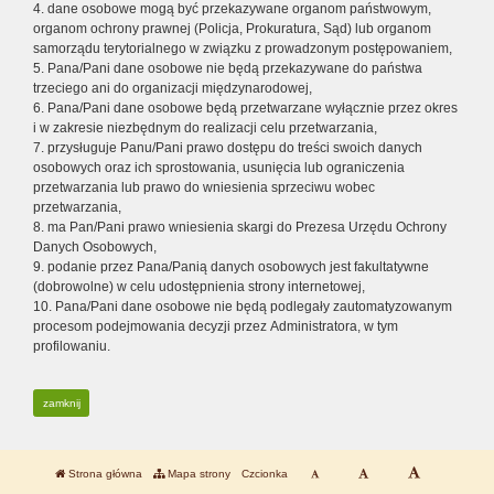
4. dane osobowe mogą być przekazywane organom państwowym,
organom ochrony prawnej (Policja, Prokuratura, Sąd) lub organom
samorządu terytorialnego w związku z prowadzonym postępowaniem,
5. Pana/Pani dane osobowe nie będą przekazywane do państwa
trzeciego ani do organizacji międzynarodowej,
6. Pana/Pani dane osobowe będą przetwarzane wyłącznie przez okres
i w zakresie niezbędnym do realizacji celu przetwarzania,
7. przysługuje Panu/Pani prawo dostępu do treści swoich danych
osobowych oraz ich sprostowania, usunięcia lub ograniczenia
przetwarzania lub prawo do wniesienia sprzeciwu wobec
przetwarzania,
8. ma Pan/Pani prawo wniesienia skargi do Prezesa Urzędu Ochrony
Danych Osobowych,
9. podanie przez Pana/Panią danych osobowych jest fakultatywne
(dobrowolne) w celu udostępnienia strony internetowej,
10. Pana/Pani dane osobowe nie będą podlegały zautomatyzowanym
procesom podejmowania decyzji przez Administratora, w tym
profilowaniu.
zamknij
Strona główna
Mapa strony
Czcionka