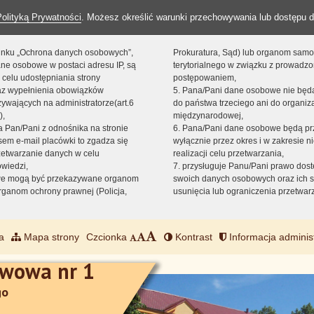
Polityką Prywatności
. Możesz określić warunki przechowywania lub dostępu d
 linku „Ochrona danych osobowych”,
Prokuratura, Sąd) lub organom sam
ne osobowe w postaci adresu IP, są
terytorialnego w związku z prowadz
 celu udostępniania strony
postępowaniem,
raz wypełnienia obowiązków
5. Pana/Pani dane osobowe nie bę
ywających na administratorze(art.6
do państwa trzeciego ani do organiza
),
międzynarodowej,
sta Pan/Pani z odnośnika na stronie
6. Pana/Pani dane osobowe będą pr
em e-mail placówki to zgadza się
wyłącznie przez okres i w zakresie 
zetwarzanie danych w celu
realizacji celu przetwarzania,
owiedzi,
7. przysługuje Panu/Pani prawo dost
we mogą być przekazywane organom
swoich danych osobowych oraz ich s
ganom ochrony prawnej (Policja,
usunięcia lub ograniczenia przetwar
a
Mapa strony
Czcionka
Kontrast
Informacja adminis
awowa nr 1
go