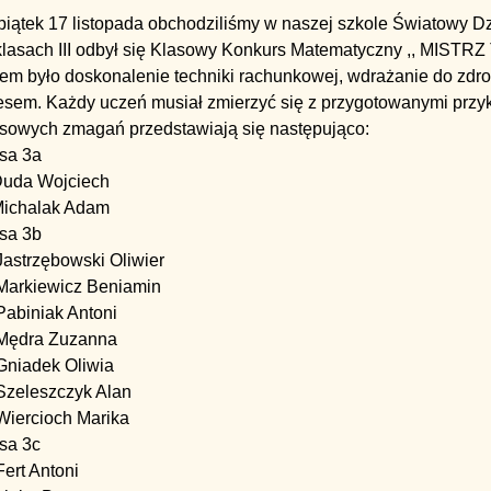
iątek 17 listopada obchodziliśmy w naszej szkole Światowy Dzi
klasach III odbył się Klasowy Konkurs Matematyczny ,, MIST
em było doskonalenie techniki rachunkowej, wdrażanie do zdrow
resem. Każdy uczeń musiał zmierzyć się z przygotowanymi przyk
asowych zmagań przedstawiają się następująco:
asa 3a
Duda Wojciech
Michalak Adam
asa 3b
Jastrzębowski Oliwier
 Markiewicz Beniamin
Pabiniak Antoni
 Mędra Zuzanna
Gniadek Oliwia
 Szeleszczyk Alan
Wiercioch Marika
sa 3c
Fert Antoni