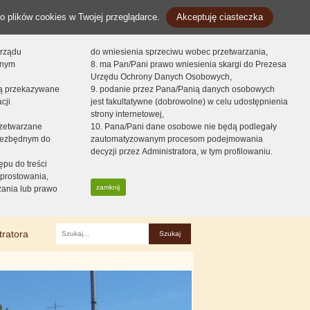
o plików cookies w Twojej przeglądarce.
Akceptuję ciasteczka
orządu
do wniesienia sprzeciwu wobec przetwarzania,
onym
8. ma Pan/Pani prawo wniesienia skargi do Prezesa
Urzędu Ochrony Danych Osobowych,
dą przekazywane
9. podanie przez Pana/Panią danych osobowych
cji
jest fakultatywne (dobrowolne) w celu udostępnienia
strony internetowej,
zetwarzane
10. Pana/Pani dane osobowe nie będą podlegały
niezbędnym do
zautomatyzowanym procesom podejmowania
decyzji przez Administratora, w tym profilowaniu.
ępu do treści
prostowania,
zamknij
zania lub prawo
tratora
Fraza