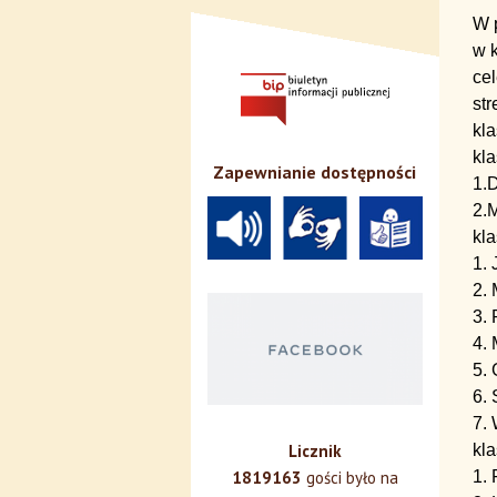
W p
w 
cel
st
kl
kl
Zapewnianie dostępności
1.
2.
kl
1. 
2.
3. 
4.
5. 
6.
7. 
kla
Licznik
1. 
1819163
gości było na