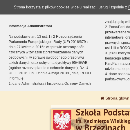
Strona korzysta z plików cookies w celu realizacji usług i zgodnie z
znajdują się w
Informacja Administratora
2. Pana/Pani da
przetwarzane w
Na podstawie art. 13 ust. 1 i 2 Rozporządzenia
internetowej o
Parlamentu Europejskiego i Rady (UE) 2016/679 z
prawnych spocz
dnia 27 kwietnia 2016r. w sprawie ochrony osób
ust.1 lit.c RODO
fizycznych w związku z przetwarzaniem danych
3. jeżeli korzy
osobowych i w sprawie swobodnego przepływu
będącego adres
takich danych oraz uchylenia dyrektywy 95/46/WE
Pan/Pani na pr
(ogólne rozporządzenie o ochronie danych), Dz. U.
udzielenia odp
UE. L. 2016.119.1 z dnia 4 maja 2016r., dalej RODO
4. dane osobo
informuję:
państwowym, or
1. dane Administratora i Inspektora Ochrony Danych
Strona główn
Szkoła Podst
im. Kazimierza Wielkie
w Brzezinach