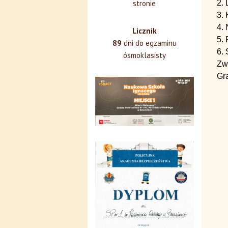
2. 
stronie
3. 
4.
Licznik
5.
89
dni do egzaminu
6.
ósmoklasisty
Zw
Gr