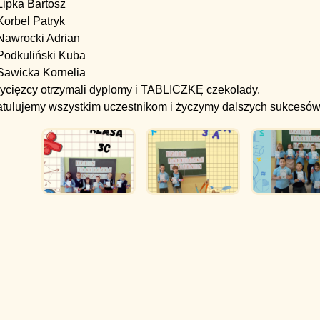
Lipka Bartosz
Korbel Patryk
 Nawrocki Adrian
 Podkuliński Kuba
 Sawicka Kornelia
ycięzcy otrzymali dyplomy i TABLICZKĘ czekolady.
atulujemy wszystkim uczestnikom i życzymy dalszych sukcesów