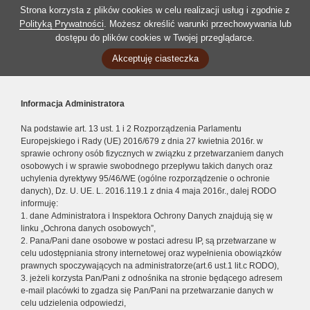
Strona korzysta z plików cookies w celu realizacji usług i zgodnie z
Polityką Prywatności
. Możesz określić warunki przechowywania lub
dostępu do plików cookies w Twojej przeglądarce.
Akceptuję ciasteczka
Informacja Administratora
Na podstawie art. 13 ust. 1 i 2 Rozporządzenia Parlamentu
Europejskiego i Rady (UE) 2016/679 z dnia 27 kwietnia 2016r. w
sprawie ochrony osób fizycznych w związku z przetwarzaniem danych
osobowych i w sprawie swobodnego przepływu takich danych oraz
uchylenia dyrektywy 95/46/WE (ogólne rozporządzenie o ochronie
danych), Dz. U. UE. L. 2016.119.1 z dnia 4 maja 2016r., dalej RODO
informuję:
1. dane Administratora i Inspektora Ochrony Danych znajdują się w
linku „Ochrona danych osobowych”,
2. Pana/Pani dane osobowe w postaci adresu IP, są przetwarzane w
celu udostępniania strony internetowej oraz wypełnienia obowiązków
prawnych spoczywających na administratorze(art.6 ust.1 lit.c RODO),
3. jeżeli korzysta Pan/Pani z odnośnika na stronie będącego adresem
e-mail placówki to zgadza się Pan/Pani na przetwarzanie danych w
celu udzielenia odpowiedzi,