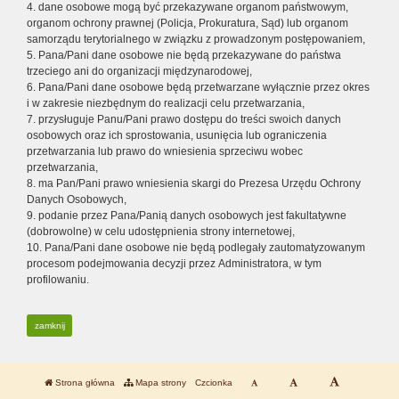
4. dane osobowe mogą być przekazywane organom państwowym,
organom ochrony prawnej (Policja, Prokuratura, Sąd) lub organom
samorządu terytorialnego w związku z prowadzonym postępowaniem,
5. Pana/Pani dane osobowe nie będą przekazywane do państwa
trzeciego ani do organizacji międzynarodowej,
6. Pana/Pani dane osobowe będą przetwarzane wyłącznie przez okres
i w zakresie niezbędnym do realizacji celu przetwarzania,
7. przysługuje Panu/Pani prawo dostępu do treści swoich danych
osobowych oraz ich sprostowania, usunięcia lub ograniczenia
przetwarzania lub prawo do wniesienia sprzeciwu wobec
przetwarzania,
8. ma Pan/Pani prawo wniesienia skargi do Prezesa Urzędu Ochrony
Danych Osobowych,
9. podanie przez Pana/Panią danych osobowych jest fakultatywne
(dobrowolne) w celu udostępnienia strony internetowej,
10. Pana/Pani dane osobowe nie będą podlegały zautomatyzowanym
procesom podejmowania decyzji przez Administratora, w tym
profilowaniu.
zamknij
Strona główna
Mapa strony
Czcionka