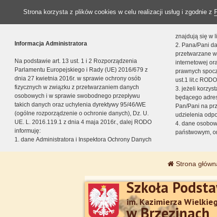
Strona korzysta z plików cookies w celu realizacji usług i zgodnie z
znajdują się w
Informacja Administratora
2. Pana/Pani da
przetwarzane w
Na podstawie art. 13 ust. 1 i 2 Rozporządzenia
internetowej o
Parlamentu Europejskiego i Rady (UE) 2016/679 z
prawnych spocz
dnia 27 kwietnia 2016r. w sprawie ochrony osób
ust.1 lit.c RODO
fizycznych w związku z przetwarzaniem danych
3. jeżeli korzy
osobowych i w sprawie swobodnego przepływu
będącego adres
takich danych oraz uchylenia dyrektywy 95/46/WE
Pan/Pani na pr
(ogólne rozporządzenie o ochronie danych), Dz. U.
udzielenia odp
UE. L. 2016.119.1 z dnia 4 maja 2016r., dalej RODO
4. dane osobo
informuję:
państwowym, or
1. dane Administratora i Inspektora Ochrony Danych
Strona główn
Szkoła Podst
im. Kazimierza Wielkie
w Brzezinach