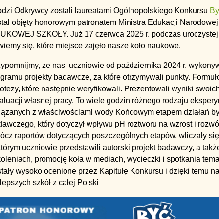
odzi Odkrywcy zostali laureatami Ogólnopolskiego Konkursu
By
stał objęty honorowym patronatem Ministra Edukacji Narodowe
UKOWEJ SZKOŁY. Już 17 czerwca 2025 r. podczas uroczystej 
iemy się, które miejsce zajęło nasze koło naukowe.
zypomnijmy, że nasi uczniowie od października 2024 r. wykony
gramu projekty badawcze, za które otrzymywali punkty. Formuło
otezy, które następnie weryfikowali. Prezentowali wyniki swoic
aluacji własnej pracy. To wiele godzin różnego rodzaju ekspe
iązanych z właściwościami wody Końcowym etapem działań był
dawczego, który dotyczył wpływu pH roztworu na wzrost i rozwó
ócz raportów dotyczących poszczególnych etapów, wliczały się
tórym uczniowie przedstawili autorski projekt badawczy, a takż
oleniach, promocję koła w mediach, wycieczki i spotkania tema
tały wysoko ocenione przez Kapitułę Konkursu i dzięki temu na
lepszych szkół z całej Polski