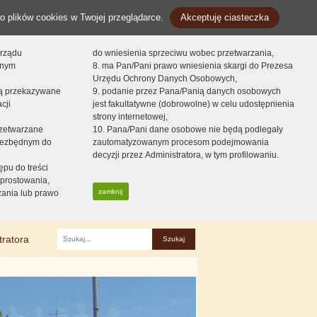
o plików cookies w Twojej przeglądarce.
Akceptuję ciasteczka
orządu
do wniesienia sprzeciwu wobec przetwarzania,
onym
8. ma Pan/Pani prawo wniesienia skargi do Prezesa
Urzędu Ochrony Danych Osobowych,
dą przekazywane
9. podanie przez Pana/Panią danych osobowych
cji
jest fakultatywne (dobrowolne) w celu udostępnienia
strony internetowej,
zetwarzane
10. Pana/Pani dane osobowe nie będą podlegały
niezbędnym do
zautomatyzowanym procesom podejmowania
decyzji przez Administratora, w tym profilowaniu.
ępu do treści
prostowania,
zamknij
zania lub prawo
tratora
Fraza