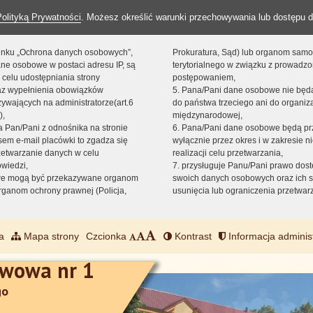
Polityką Prywatności
. Możesz określić warunki przechowywania lub dostępu d
 linku „Ochrona danych osobowych”,
Prokuratura, Sąd) lub organom sam
ne osobowe w postaci adresu IP, są
terytorialnego w związku z prowadz
 celu udostępniania strony
postępowaniem,
raz wypełnienia obowiązków
5. Pana/Pani dane osobowe nie bę
ywających na administratorze(art.6
do państwa trzeciego ani do organiza
),
międzynarodowej,
sta Pan/Pani z odnośnika na stronie
6. Pana/Pani dane osobowe będą pr
em e-mail placówki to zgadza się
wyłącznie przez okres i w zakresie 
zetwarzanie danych w celu
realizacji celu przetwarzania,
owiedzi,
7. przysługuje Panu/Pani prawo dost
we mogą być przekazywane organom
swoich danych osobowych oraz ich s
ganom ochrony prawnej (Policja,
usunięcia lub ograniczenia przetwar
a
Mapa strony
Czcionka
Kontrast
Informacja adminis
awowa nr 1
go