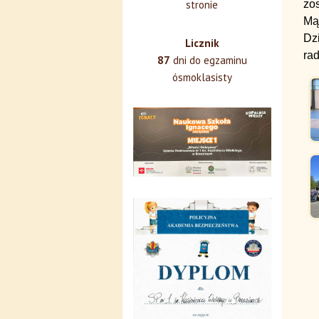
zo
stronie
Mąd
Dz
Licznik
rad
87
dni do egzaminu
ósmoklasisty