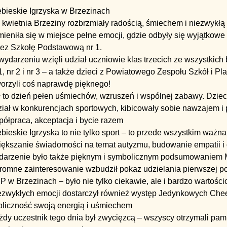
ebieskie Igrzyska w Brzezinach
kwietnia Brzeziny rozbrzmiały radością, śmiechem i niezwykłą 
ieniła się w miejsce pełne emocji, gdzie odbyły się wyjątkowe
zez Szkołę Podstawową nr 1.
ydarzeniu wzięli udział uczniowie klas trzecich ze wszystkich
1, nr 2 i nr 3 – a także dzieci z Powiatowego Zespołu Szkół i
worzyli coś naprawdę pięknego!
ł to dzień pełen uśmiechów, wzruszeń i wspólnej zabawy. Dzie
iał w konkurencjach sportowych, kibicowały sobie nawzajem i p
półpraca, akceptacja i bycie razem
bieskie Igrzyska to nie tylko sport – to przede wszystkim ważna 
iększanie świadomości na temat autyzmu, budowanie empatii i 
darzenie było także pięknym i symbolicznym podsumowaniem 
romne zainteresowanie wzbudził pokaz udzielania pierwszej 
 w Brzezinach – było nie tylko ciekawie, ale i bardzo wartości
ezwykłych emocji dostarczył również występ Jedynkowych Chee
bliczność swoją energią i uśmiechem
żdy uczestnik tego dnia był zwycięzcą – wszyscy otrzymali pam