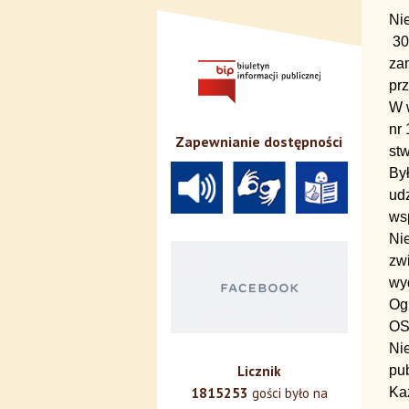
Ni
30 
zam
pr
W w
nr 
Zapewnianie dostępności
st
By
udz
ws
Nie
zw
wy
Og
OSP
Ni
pu
Licznik
Ka
1815253
gości było na