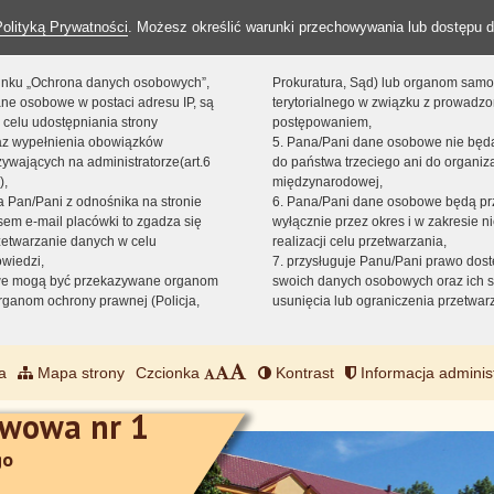
Polityką Prywatności
. Możesz określić warunki przechowywania lub dostępu d
 linku „Ochrona danych osobowych”,
Prokuratura, Sąd) lub organom sam
ne osobowe w postaci adresu IP, są
terytorialnego w związku z prowadz
 celu udostępniania strony
postępowaniem,
raz wypełnienia obowiązków
5. Pana/Pani dane osobowe nie bę
ywających na administratorze(art.6
do państwa trzeciego ani do organiza
),
międzynarodowej,
sta Pan/Pani z odnośnika na stronie
6. Pana/Pani dane osobowe będą pr
em e-mail placówki to zgadza się
wyłącznie przez okres i w zakresie 
zetwarzanie danych w celu
realizacji celu przetwarzania,
owiedzi,
7. przysługuje Panu/Pani prawo dost
we mogą być przekazywane organom
swoich danych osobowych oraz ich s
ganom ochrony prawnej (Policja,
usunięcia lub ograniczenia przetwar
a
Mapa strony
Czcionka
Kontrast
Informacja adminis
awowa nr 1
go