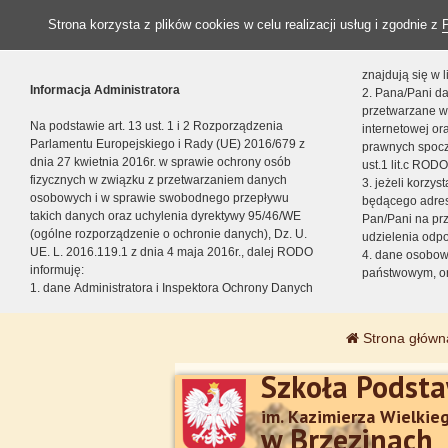
Strona korzysta z plików cookies w celu realizacji usług i zgodnie z
znajdują się w
Informacja Administratora
2. Pana/Pani da
przetwarzane w
Na podstawie art. 13 ust. 1 i 2 Rozporządzenia
internetowej o
Parlamentu Europejskiego i Rady (UE) 2016/679 z
prawnych spocz
dnia 27 kwietnia 2016r. w sprawie ochrony osób
ust.1 lit.c RODO
fizycznych w związku z przetwarzaniem danych
3. jeżeli korzy
osobowych i w sprawie swobodnego przepływu
będącego adres
takich danych oraz uchylenia dyrektywy 95/46/WE
Pan/Pani na pr
(ogólne rozporządzenie o ochronie danych), Dz. U.
udzielenia odp
UE. L. 2016.119.1 z dnia 4 maja 2016r., dalej RODO
4. dane osobo
informuję:
państwowym, or
1. dane Administratora i Inspektora Ochrony Danych
Strona główn
Szkoła Podst
im. Kazimierza Wielkie
w Brzezinach