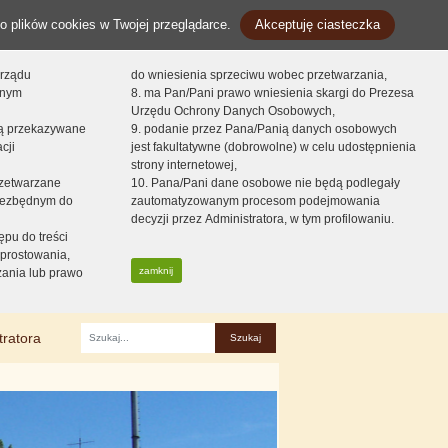
o plików cookies w Twojej przeglądarce.
Akceptuję ciasteczka
orządu
do wniesienia sprzeciwu wobec przetwarzania,
onym
8. ma Pan/Pani prawo wniesienia skargi do Prezesa
Urzędu Ochrony Danych Osobowych,
dą przekazywane
9. podanie przez Pana/Panią danych osobowych
cji
jest fakultatywne (dobrowolne) w celu udostępnienia
strony internetowej,
zetwarzane
10. Pana/Pani dane osobowe nie będą podlegały
niezbędnym do
zautomatyzowanym procesom podejmowania
decyzji przez Administratora, w tym profilowaniu.
ępu do treści
prostowania,
zamknij
zania lub prawo
tratora
Fraza