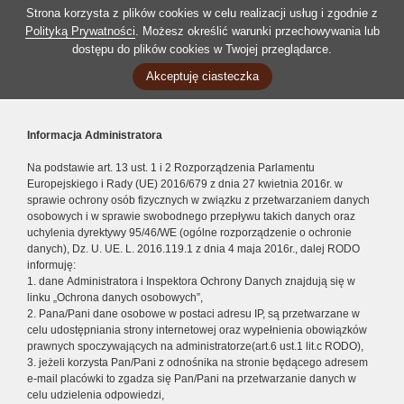
Strona korzysta z plików cookies w celu realizacji usług i zgodnie z
Polityką Prywatności
. Możesz określić warunki przechowywania lub
dostępu do plików cookies w Twojej przeglądarce.
Akceptuję ciasteczka
Informacja Administratora
Na podstawie art. 13 ust. 1 i 2 Rozporządzenia Parlamentu
Europejskiego i Rady (UE) 2016/679 z dnia 27 kwietnia 2016r. w
sprawie ochrony osób fizycznych w związku z przetwarzaniem danych
osobowych i w sprawie swobodnego przepływu takich danych oraz
uchylenia dyrektywy 95/46/WE (ogólne rozporządzenie o ochronie
danych), Dz. U. UE. L. 2016.119.1 z dnia 4 maja 2016r., dalej RODO
informuję:
1. dane Administratora i Inspektora Ochrony Danych znajdują się w
linku „Ochrona danych osobowych”,
2. Pana/Pani dane osobowe w postaci adresu IP, są przetwarzane w
celu udostępniania strony internetowej oraz wypełnienia obowiązków
prawnych spoczywających na administratorze(art.6 ust.1 lit.c RODO),
3. jeżeli korzysta Pan/Pani z odnośnika na stronie będącego adresem
e-mail placówki to zgadza się Pan/Pani na przetwarzanie danych w
celu udzielenia odpowiedzi,