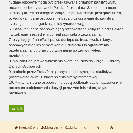
4. dane osobowe mogą być przekazywane organom państwowym,
organom ochrony prawnej (Policja, Prokuratura, Sąd) lub organom
samorządu terytorialnego w związku z prowadzonym postępowaniem,
5. Pana/Pani dane osobowe nie będą przekazywane do państwa
trzeciego ani do organizacji międzynarodowej,
6. Pana/Pani dane osobowe będą przetwarzane wyłącznie przez okres
i w zakresie niezbędnym do realizacji celu przetwarzania,
7. przysługuje Panu/Pani prawo dostępu do treści swoich danych
osobowych oraz ich sprostowania, usunięcia lub ograniczenia
przetwarzania lub prawo do wniesienia sprzeciwu wobec
przetwarzania,
8. ma Pan/Pani prawo wniesienia skargi do Prezesa Urzędu Ochrony
Danych Osobowych,
9. podanie przez Pana/Panią danych osobowych jest fakultatywne
(dobrowolne) w celu udostępnienia strony internetowej,
10. Pana/Pani dane osobowe nie będą podlegały zautomatyzowanym
procesom podejmowania decyzji przez Administratora, w tym
profilowaniu.
zamknij
Strona główna
Mapa strony
Czcionka