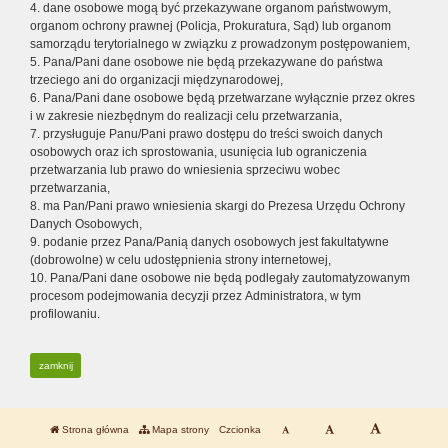
4. dane osobowe mogą być przekazywane organom państwowym,
organom ochrony prawnej (Policja, Prokuratura, Sąd) lub organom
samorządu terytorialnego w związku z prowadzonym postępowaniem,
5. Pana/Pani dane osobowe nie będą przekazywane do państwa
trzeciego ani do organizacji międzynarodowej,
6. Pana/Pani dane osobowe będą przetwarzane wyłącznie przez okres
i w zakresie niezbędnym do realizacji celu przetwarzania,
7. przysługuje Panu/Pani prawo dostępu do treści swoich danych
osobowych oraz ich sprostowania, usunięcia lub ograniczenia
przetwarzania lub prawo do wniesienia sprzeciwu wobec
przetwarzania,
8. ma Pan/Pani prawo wniesienia skargi do Prezesa Urzędu Ochrony
Danych Osobowych,
9. podanie przez Pana/Panią danych osobowych jest fakultatywne
(dobrowolne) w celu udostępnienia strony internetowej,
10. Pana/Pani dane osobowe nie będą podlegały zautomatyzowanym
procesom podejmowania decyzji przez Administratora, w tym
profilowaniu.
zamknij
Strona główna
Mapa strony
Czcionka