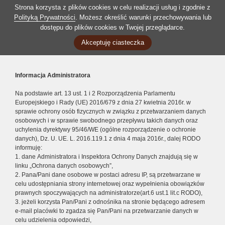
Strona korzysta z plików cookies w celu realizacji usług i zgodnie z
Polityką Prywatności
. Możesz określić warunki przechowywania lub
dostępu do plików cookies w Twojej przeglądarce.
Akceptuję ciasteczka
Informacja Administratora
Na podstawie art. 13 ust. 1 i 2 Rozporządzenia Parlamentu
Europejskiego i Rady (UE) 2016/679 z dnia 27 kwietnia 2016r. w
sprawie ochrony osób fizycznych w związku z przetwarzaniem danych
osobowych i w sprawie swobodnego przepływu takich danych oraz
uchylenia dyrektywy 95/46/WE (ogólne rozporządzenie o ochronie
danych), Dz. U. UE. L. 2016.119.1 z dnia 4 maja 2016r., dalej RODO
informuję:
1. dane Administratora i Inspektora Ochrony Danych znajdują się w
linku „Ochrona danych osobowych”,
2. Pana/Pani dane osobowe w postaci adresu IP, są przetwarzane w
celu udostępniania strony internetowej oraz wypełnienia obowiązków
prawnych spoczywających na administratorze(art.6 ust.1 lit.c RODO),
3. jeżeli korzysta Pan/Pani z odnośnika na stronie będącego adresem
e-mail placówki to zgadza się Pan/Pani na przetwarzanie danych w
celu udzielenia odpowiedzi,