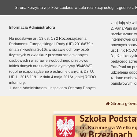
Strona korzysta z plików cookies w celu realizacji usług i zgodnie z
znajdują się w
Informacja Administratora
2. Pana/Pani da
przetwarzane w
Na podstawie art. 13 ust. 1 i 2 Rozporządzenia
internetowej o
Parlamentu Europejskiego i Rady (UE) 2016/679 z
prawnych spocz
dnia 27 kwietnia 2016r. w sprawie ochrony osób
ust.1 lit.c RODO
fizycznych w związku z przetwarzaniem danych
3. jeżeli korzy
osobowych i w sprawie swobodnego przepływu
będącego adres
takich danych oraz uchylenia dyrektywy 95/46/WE
Pan/Pani na pr
(ogólne rozporządzenie o ochronie danych), Dz. U.
udzielenia odp
UE. L. 2016.119.1 z dnia 4 maja 2016r., dalej RODO
4. dane osobo
informuję:
państwowym, or
1. dane Administratora i Inspektora Ochrony Danych
Strona główn
Szkoła Podst
im. Kazimierza Wielkie
w Brzezinach