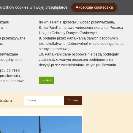
o plików cookies w Twojej przeglądarce.
Akceptuję ciasteczka
orządu
do wniesienia sprzeciwu wobec przetwarzania,
onym
8. ma Pan/Pani prawo wniesienia skargi do Prezesa
Urzędu Ochrony Danych Osobowych,
dą przekazywane
9. podanie przez Pana/Panią danych osobowych
cji
jest fakultatywne (dobrowolne) w celu udostępnienia
strony internetowej,
zetwarzane
10. Pana/Pani dane osobowe nie będą podlegały
niezbędnym do
zautomatyzowanym procesom podejmowania
decyzji przez Administratora, w tym profilowaniu.
ępu do treści
prostowania,
zamknij
zania lub prawo
tratora
Fraza