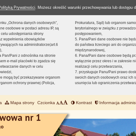
Polityką Prywatności
. Możesz określić warunki przechowywania lub dostępu d
 linku „Ochrona danych osobowych”,
Prokuratura, Sąd) lub organom sam
ne osobowe w postaci adresu IP, są
terytorialnego w związku z prowadz
 celu udostępniania strony
postępowaniem,
raz wypełnienia obowiązków
5. Pana/Pani dane osobowe nie bę
ywających na administratorze(art.6
do państwa trzeciego ani do organiza
),
międzynarodowej,
sta Pan/Pani z odnośnika na stronie
6. Pana/Pani dane osobowe będą pr
em e-mail placówki to zgadza się
wyłącznie przez okres i w zakresie 
zetwarzanie danych w celu
realizacji celu przetwarzania,
owiedzi,
7. przysługuje Panu/Pani prawo dost
we mogą być przekazywane organom
swoich danych osobowych oraz ich s
ganom ochrony prawnej (Policja,
usunięcia lub ograniczenia przetwar
a
Mapa strony
Czcionka
Kontrast
Informacja adminis
awowa nr 1
go