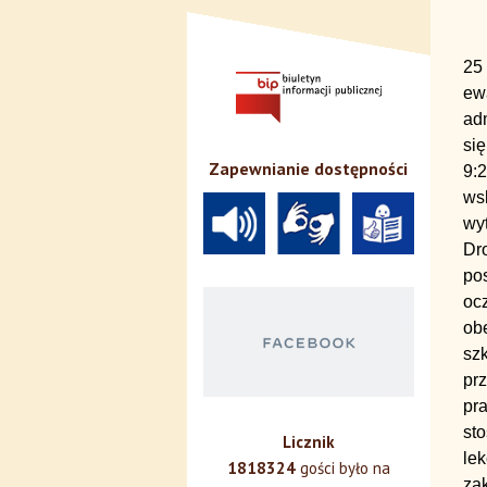
25
ew
ad
się
Zapewnianie dostępności
9:
ws
wy
Dro
po
oc
obe
szk
prz
pra
sto
Licznik
le
1818324
gości było na
zak