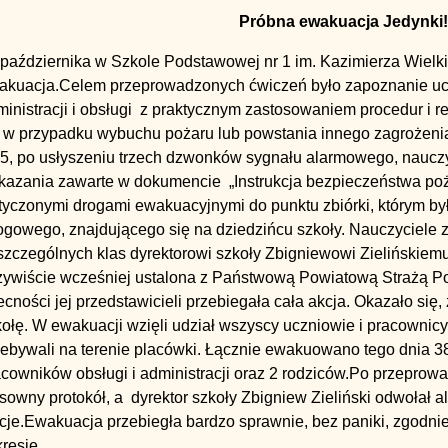
Próbna ewakuacja Jedynki!
 października w Szkole Podstawowej nr 1 im. Kazimierza Wielk
akuacja.Celem przeprowadzonych ćwiczeń było zapoznanie u
ministracji i obsługi z praktycznym zastosowaniem procedur i
 w przypadku wybuchu pożaru lub powstania innego zagrożenia 
25, po usłyszeniu trzech dzwonków sygnału alarmowego, nauczy
kazania zawarte w dokumencie „Instrukcja bezpieczeństwa poż
tyczonymi drogami ewakuacyjnymi do punktu zbiórki, którym by
gowego, znajdującego się na dziedzińcu szkoły. Nauczyciele z
szczególnych klas dyrektorowi szkoły Zbigniewowi Zielińskiem
zywiście wcześniej ustalona z Państwową Powiatową Strażą Po
cności jej przedstawicieli przebiegała cała akcja. Okazało się,
ołę. W ewakuacji wzięli udział wszyscy uczniowie i pracownicy 
ebywali na terenie placówki. Łącznie ewakuowano tego dnia 38
cowników obsługi i administracji oraz 2 rodziców.Po przeprowa
sowny protokół, a dyrektor szkoły Zbigniew Zieliński odwołał al
kcje.Ewakuacja przebiegła bardzo sprawnie, bez paniki, zgodn
resie.