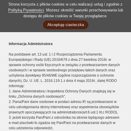
Strona korzysta z plików cookies w celu realizacji usług i zgodnie z
Polityką Prywatności
. Możesz określić warunki przechowywania lub
dostępu do plików cookies w Twojej przeglądarce.
Akceptuję ciasteczka
Informacja Administratora
Na podstawie art. 13 ust. 1 i 2 Rozporządzenia Parlamentu
Europejskiego i Rady (UE) 2016/679 z dnia 27 kwietnia 2016r. w
sprawie ochrony osób fizycznych w związku z przetwarzaniem danych
osobowych i w sprawie swobodnego przepływu takich danych oraz
uchylenia dyrektywy 95/46/WE (ogólne rozporządzenie o ochronie
danych), Dz. U. UE. L. 2016.119.1 z dnia 4 maja 2016r., dalej RODO
informuję:
1. dane Administratora i Inspektora Ochrony Danych znajdują się w
linku „Ochrona danych osobowych”,
2. Pana/Pani dane osobowe w postaci adresu IP, są przetwarzane w
celu udostępniania strony internetowej oraz wypełnienia obowiązków
prawnych spoczywających na administratorze(art.6 ust.1 lit.c RODO),
3. jeżeli korzysta Pan/Pani z odnośnika na stronie będącego adresem
e-mail placówki to zgadza się Pan/Pani na przetwarzanie danych w
celu udzielenia odpowiedzi,