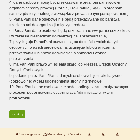
4. dane osobowe mogą być przekazywane organom państwowym,
organom ochrony prawnej (Policja, Prokuratura, Sąd) lub organom
samorządu terytorialnego w związku z prowadzonym postępowaniem,
5. Pana/Pani dane osobowe nie będą przekazywane do państwa
trzeciego ani do organizacji międzynarodowej,
6. Pana/Pani dane osobowe będą przetwarzane wyłącznie przez okres
i w zakresie niezbędnym do realizacji celu przetwarzania,
7. przysługuje Panu/Pani prawo dostępu do treści swoich danych
osobowych oraz ich sprostowania, usunięcia lub ograniczenia
przetwarzania lub prawo do wniesienia sprzeciwu wobec
przetwarzania,
8. ma Pan/Pani prawo wniesienia skargi do Prezesa Urzędu Ochrony
Danych Osobowych,
9. podanie przez Pana/Panią danych osobowych jest fakultatywne
(dobrowolne) w celu udostępnienia strony internetowej,
10. Pana/Pani dane osobowe nie będą podlegały zautomatyzowanym
procesom podejmowania decyzji przez Administratora, w tym
profilowaniu.
zamknij
Strona główna
Mapa strony
Czcionka