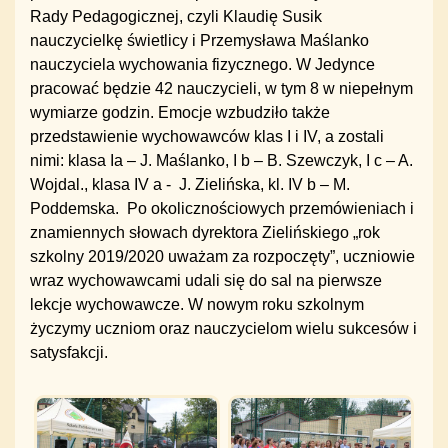
Rady Pedagogicznej, czyli Klaudię Susik
nauczycielkę świetlicy i Przemysława Maślanko
nauczyciela wychowania fizycznego. W Jedynce
pracować będzie 42 nauczycieli, w tym 8 w niepełnym
wymiarze godzin. Emocje wzbudziło także
przedstawienie wychowawców klas I i IV, a zostali
nimi: klasa Ia – J. Maślanko, I b – B. Szewczyk, I c – A.
Wojdal., klasa IV a - J. Zielińska, kl. IV b – M.
Poddemska. Po okolicznościowych przemówieniach i
znamiennych słowach dyrektora Zielińskiego „rok
szkolny 2019/2020 uważam za rozpoczęty”, uczniowie
wraz wychowawcami udali się do sal na pierwsze
lekcje wychowawcze. W nowym roku szkolnym
życzymy uczniom oraz nauczycielom wielu sukcesów i
satysfakcji.