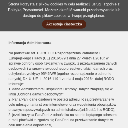
Strona korzysta z plików cookies w celu realizacji usług i zgodnie z
Polityką Prywatności
. Możesz określić warunki przechowywania lub
dostępu do plików cookies w Twojej przeglądarce.
Akceptuję ciasteczka
Informacja Administratora
Na podstawie art. 13 ust. 1 i 2 Rozporządzenia Parlamentu
Europejskiego i Rady (UE) 2016/679 z dnia 27 kwietnia 2016r. w
sprawie ochrony osób fizycznych w związku z przetwarzaniem danych
osobowych i w sprawie swobodnego przepływu takich danych oraz
uchylenia dyrektywy 95/46/WE (ogólne rozporządzenie o ochronie
danych), Dz. U. UE. L. 2016.119.1 z dnia 4 maja 2016r., dalej RODO
informuję:
1. dane Administratora i Inspektora Ochrony Danych znajdują się w
linku „Ochrona danych osobowych”,
2. Pana/Pani dane osobowe w postaci adresu IP, są przetwarzane w
celu udostępniania strony internetowej oraz wypełnienia obowiązków
prawnych spoczywających na administratorze(art.6 ust.1 lit.c RODO),
3. jeżeli korzysta Pan/Pani z odnośnika na stronie będącego adresem
e-mail placówki to zgadza się Pan/Pani na przetwarzanie danych w
celu udzielenia odpowiedzi,