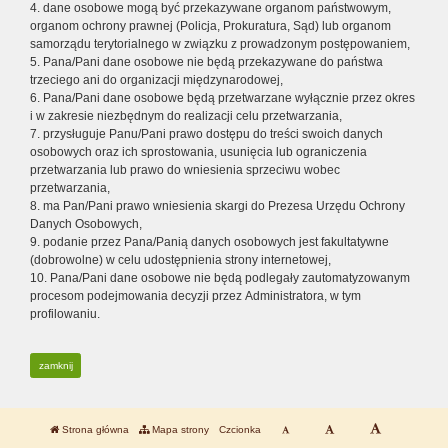
4. dane osobowe mogą być przekazywane organom państwowym,
organom ochrony prawnej (Policja, Prokuratura, Sąd) lub organom
samorządu terytorialnego w związku z prowadzonym postępowaniem,
5. Pana/Pani dane osobowe nie będą przekazywane do państwa
trzeciego ani do organizacji międzynarodowej,
6. Pana/Pani dane osobowe będą przetwarzane wyłącznie przez okres
i w zakresie niezbędnym do realizacji celu przetwarzania,
7. przysługuje Panu/Pani prawo dostępu do treści swoich danych
osobowych oraz ich sprostowania, usunięcia lub ograniczenia
przetwarzania lub prawo do wniesienia sprzeciwu wobec
przetwarzania,
8. ma Pan/Pani prawo wniesienia skargi do Prezesa Urzędu Ochrony
Danych Osobowych,
9. podanie przez Pana/Panią danych osobowych jest fakultatywne
(dobrowolne) w celu udostępnienia strony internetowej,
10. Pana/Pani dane osobowe nie będą podlegały zautomatyzowanym
procesom podejmowania decyzji przez Administratora, w tym
profilowaniu.
zamknij
Strona główna
Mapa strony
Czcionka