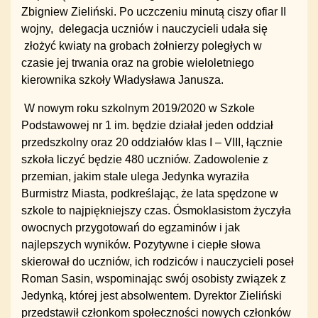
Zbigniew Zieliński. Po uczczeniu minutą ciszy ofiar II
wojny, delegacja uczniów i nauczycieli udała się
złożyć kwiaty na grobach żołnierzy poległych w
czasie jej trwania oraz na grobie wieloletniego
kierownika szkoły Władysława Janusza.
W nowym roku szkolnym 2019/2020 w Szkole
Podstawowej nr 1 im. będzie działał jeden oddział
przedszkolny oraz 20 oddziałów klas I – VIII, łącznie
szkoła liczyć będzie 480 uczniów. Zadowolenie z
przemian, jakim stale ulega Jedynka wyraziła
Burmistrz Miasta, podkreślając, że lata spędzone w
szkole to najpiękniejszy czas. Ósmoklasistom życzyła
owocnych przygotowań do egzaminów i jak
najlepszych wyników. Pozytywne i ciepłe słowa
skierował do uczniów, ich rodziców i nauczycieli poseł
Roman Sasin, wspominając swój osobisty związek z
Jedynką, której jest absolwentem. Dyrektor Zieliński
przedstawił członkom społeczności nowych członków