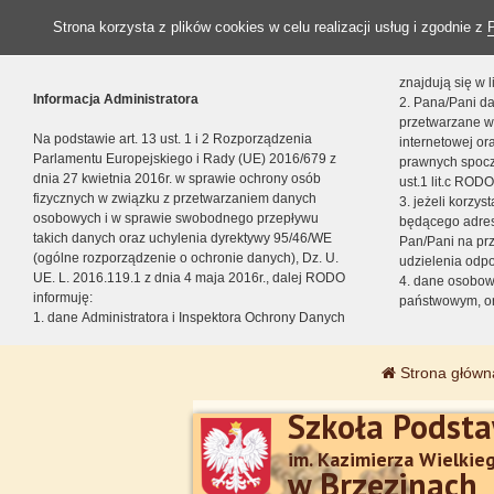
Strona korzysta z plików cookies w celu realizacji usług i zgodnie z
znajdują się w
Informacja Administratora
2. Pana/Pani da
przetwarzane w
Na podstawie art. 13 ust. 1 i 2 Rozporządzenia
internetowej o
Parlamentu Europejskiego i Rady (UE) 2016/679 z
prawnych spocz
dnia 27 kwietnia 2016r. w sprawie ochrony osób
ust.1 lit.c RODO
fizycznych w związku z przetwarzaniem danych
3. jeżeli korzy
osobowych i w sprawie swobodnego przepływu
będącego adres
takich danych oraz uchylenia dyrektywy 95/46/WE
Pan/Pani na pr
(ogólne rozporządzenie o ochronie danych), Dz. U.
udzielenia odp
UE. L. 2016.119.1 z dnia 4 maja 2016r., dalej RODO
4. dane osobo
informuję:
państwowym, or
1. dane Administratora i Inspektora Ochrony Danych
Strona główn
Szkoła Podst
im. Kazimierza Wielkie
w Brzezinach