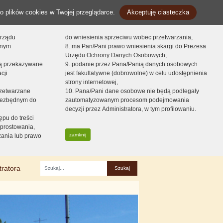
o plików cookies w Twojej przeglądarce.
Akceptuję ciasteczka
orządu
do wniesienia sprzeciwu wobec przetwarzania,
onym
8. ma Pan/Pani prawo wniesienia skargi do Prezesa
Urzędu Ochrony Danych Osobowych,
dą przekazywane
9. podanie przez Pana/Panią danych osobowych
cji
jest fakultatywne (dobrowolne) w celu udostępnienia
strony internetowej,
zetwarzane
10. Pana/Pani dane osobowe nie będą podlegały
niezbędnym do
zautomatyzowanym procesom podejmowania
decyzji przez Administratora, w tym profilowaniu.
ępu do treści
prostowania,
zamknij
zania lub prawo
tratora
Fraza