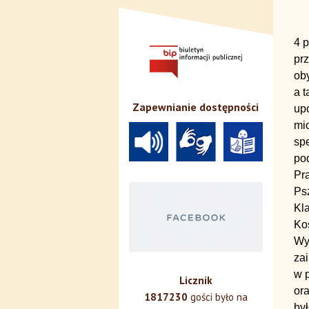
4 p
pr
oby
a t
Zapewnianie dostępności
up
mio
sp
pod
Pr
Psz
Kl
Koś
Wy
zai
w p
Licznik
or
1817230
gości było na
był