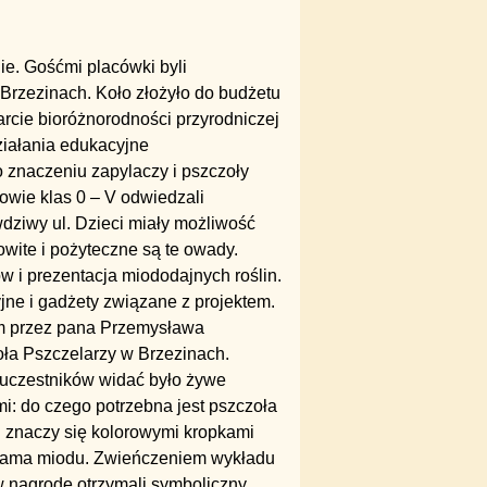
ie. Gośćmi placówki byli
rzezinach. Koło złożyło do budżetu
arcie bioróżnorodności przyrodniczej
ziałania edukacyjne
 znaczeniu zapylaczy i pszczoły
owie klas 0 – V odwiedzali
dziwy ul. Dzieci miały możliwość
owite i pożyteczne są te owady.
 i prezentacja miododajnych roślin.
jne i gadżety związane z projektem.
nym przez pana Przemysława
oła Pszczelarzy w Brzezinach.
 uczestników widać było żywe
i: do czego potrzebna jest pszczoła
i znaczy się kolorowymi kropkami
ograma miodu. Zwieńczeniem wykładu
w nagrodę otrzymali symboliczny