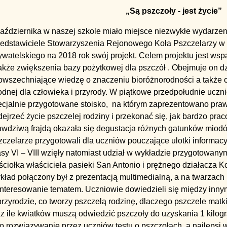
„Są pszczoły - jest życie”
aździernika w naszej szkole miało miejsce niezwykłe wydarzen
zedstawiciele Stowarzyszenia Rejonowego Koła Pszczelarzy w B
watelskiego na 2018 rok swój projekt. Celem projektu jest wsp
akże zwiększenia bazy pożytkowej dla pszczół . Obejmuje on d
owszechniające wiedzę o znaczeniu bioróżnorodności a także o
dnej dla człowieka i przyrody. W piątkowe przedpołudnie uczni
ecjalnie przygotowane stoisko, na którym zaprezentowano praw
ejrzeć życie pszczelej rodziny i przekonać się, jak bardzo prac
awdziwą frajdą okazała się degustacja różnych gatunków miodów
czelarze przygotowali dla uczniów pouczające ulotki informacy
asy VI – VIII wzięły natomiast udział w wykładzie przygotowa
ciołka właściciela pasieki San Antonio i prężnego działacza K
kład połączony był z prezentacją multimedialną, a na twarzach
nteresowanie tematem. Uczniowie dowiedzieli się między innym
rzyrodzie, co tworzy pszczelą rodzinę, dlaczego pszczele matk
az ile kwiatków muszą odwiedzić pszczoły do uzyskania 1 kil
o rozwiązywanie przez uczniów testu o pszczołach, a najlepsi 