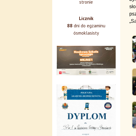
stronie
sł
psz
Licznik
„Są
88
dni do egzaminu
ósmoklasisty