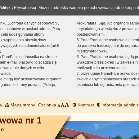
Polityką Prywatności
. Możesz określić warunki przechowywania lub dostępu d
 linku „Ochrona danych osobowych”,
Prokuratura, Sąd) lub organom sam
ne osobowe w postaci adresu IP, są
terytorialnego w związku z prowadz
 celu udostępniania strony
postępowaniem,
raz wypełnienia obowiązków
5. Pana/Pani dane osobowe nie bę
ywających na administratorze(art.6
do państwa trzeciego ani do organiza
),
międzynarodowej,
sta Pan/Pani z odnośnika na stronie
6. Pana/Pani dane osobowe będą pr
em e-mail placówki to zgadza się
wyłącznie przez okres i w zakresie 
zetwarzanie danych w celu
realizacji celu przetwarzania,
owiedzi,
7. przysługuje Panu/Pani prawo dost
we mogą być przekazywane organom
swoich danych osobowych oraz ich s
ganom ochrony prawnej (Policja,
usunięcia lub ograniczenia przetwar
a
Mapa strony
Czcionka
Kontrast
Informacja adminis
awowa nr 1
go