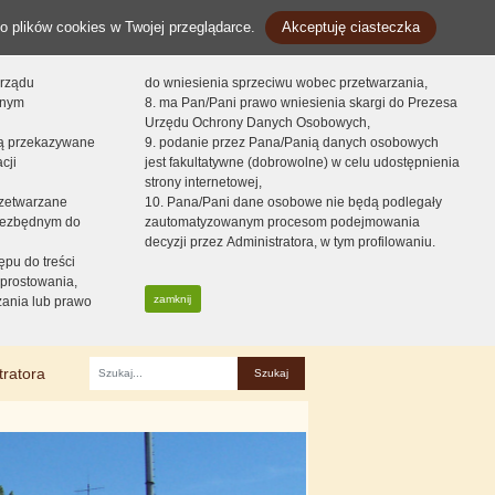
o plików cookies w Twojej przeglądarce.
Akceptuję ciasteczka
orządu
do wniesienia sprzeciwu wobec przetwarzania,
onym
8. ma Pan/Pani prawo wniesienia skargi do Prezesa
Urzędu Ochrony Danych Osobowych,
dą przekazywane
9. podanie przez Pana/Panią danych osobowych
cji
jest fakultatywne (dobrowolne) w celu udostępnienia
strony internetowej,
zetwarzane
10. Pana/Pani dane osobowe nie będą podlegały
niezbędnym do
zautomatyzowanym procesom podejmowania
decyzji przez Administratora, w tym profilowaniu.
ępu do treści
prostowania,
zamknij
zania lub prawo
tratora
Fraza