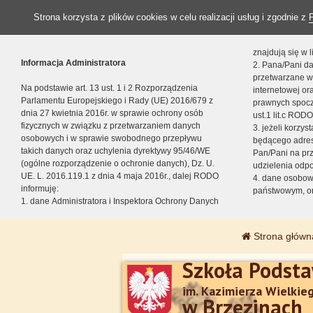
Strona korzysta z plików cookies w celu realizacji usług i zgodnie z
znajdują się w
Informacja Administratora
2. Pana/Pani da
przetwarzane w
Na podstawie art. 13 ust. 1 i 2 Rozporządzenia
internetowej o
Parlamentu Europejskiego i Rady (UE) 2016/679 z
prawnych spocz
dnia 27 kwietnia 2016r. w sprawie ochrony osób
ust.1 lit.c RODO
fizycznych w związku z przetwarzaniem danych
3. jeżeli korzy
osobowych i w sprawie swobodnego przepływu
będącego adres
takich danych oraz uchylenia dyrektywy 95/46/WE
Pan/Pani na pr
(ogólne rozporządzenie o ochronie danych), Dz. U.
udzielenia odp
UE. L. 2016.119.1 z dnia 4 maja 2016r., dalej RODO
4. dane osobo
informuję:
państwowym, or
1. dane Administratora i Inspektora Ochrony Danych
Strona główn
Szkoła Podst
im. Kazimierza Wielkie
w Brzezinach