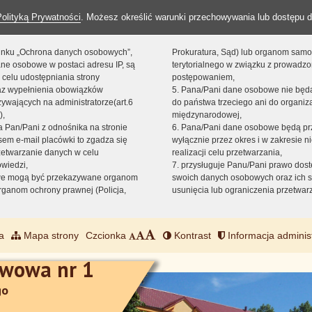
Polityką Prywatności
. Możesz określić warunki przechowywania lub dostępu d
 linku „Ochrona danych osobowych”,
Prokuratura, Sąd) lub organom sam
ne osobowe w postaci adresu IP, są
terytorialnego w związku z prowadz
 celu udostępniania strony
postępowaniem,
raz wypełnienia obowiązków
5. Pana/Pani dane osobowe nie bę
ywających na administratorze(art.6
do państwa trzeciego ani do organiza
),
międzynarodowej,
sta Pan/Pani z odnośnika na stronie
6. Pana/Pani dane osobowe będą pr
em e-mail placówki to zgadza się
wyłącznie przez okres i w zakresie 
zetwarzanie danych w celu
realizacji celu przetwarzania,
owiedzi,
7. przysługuje Panu/Pani prawo dost
we mogą być przekazywane organom
swoich danych osobowych oraz ich s
ganom ochrony prawnej (Policja,
usunięcia lub ograniczenia przetwar
a
Mapa strony
Czcionka
Kontrast
Informacja adminis
awowa nr 1
go