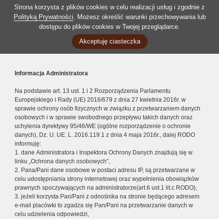
Strona korzysta z plików cookies w celu realizacji usług i zgodnie z
Polityką Prywatności
. Możesz określić warunki przechowywania lub
dostępu do plików cookies w Twojej przeglądarce.
Akceptuję ciasteczka
Informacja Administratora
Na podstawie art. 13 ust. 1 i 2 Rozporządzenia Parlamentu
Europejskiego i Rady (UE) 2016/679 z dnia 27 kwietnia 2016r. w
sprawie ochrony osób fizycznych w związku z przetwarzaniem danych
osobowych i w sprawie swobodnego przepływu takich danych oraz
uchylenia dyrektywy 95/46/WE (ogólne rozporządzenie o ochronie
danych), Dz. U. UE. L. 2016.119.1 z dnia 4 maja 2016r., dalej RODO
informuję:
1. dane Administratora i Inspektora Ochrony Danych znajdują się w
linku „Ochrona danych osobowych”,
2. Pana/Pani dane osobowe w postaci adresu IP, są przetwarzane w
celu udostępniania strony internetowej oraz wypełnienia obowiązków
prawnych spoczywających na administratorze(art.6 ust.1 lit.c RODO),
3. jeżeli korzysta Pan/Pani z odnośnika na stronie będącego adresem
e-mail placówki to zgadza się Pan/Pani na przetwarzanie danych w
celu udzielenia odpowiedzi,