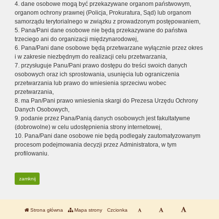
4. dane osobowe mogą być przekazywane organom państwowym,
organom ochrony prawnej (Policja, Prokuratura, Sąd) lub organom
samorządu terytorialnego w związku z prowadzonym postępowaniem,
5. Pana/Pani dane osobowe nie będą przekazywane do państwa
trzeciego ani do organizacji międzynarodowej,
6. Pana/Pani dane osobowe będą przetwarzane wyłącznie przez okres
i w zakresie niezbędnym do realizacji celu przetwarzania,
7. przysługuje Panu/Pani prawo dostępu do treści swoich danych
osobowych oraz ich sprostowania, usunięcia lub ograniczenia
przetwarzania lub prawo do wniesienia sprzeciwu wobec
przetwarzania,
8. ma Pan/Pani prawo wniesienia skargi do Prezesa Urzędu Ochrony
Danych Osobowych,
9. podanie przez Pana/Panią danych osobowych jest fakultatywne
(dobrowolne) w celu udostępnienia strony internetowej,
10. Pana/Pani dane osobowe nie będą podlegały zautomatyzowanym
procesom podejmowania decyzji przez Administratora, w tym
profilowaniu.
zamknij
Strona główna
Mapa strony
Czcionka