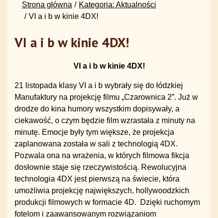
Strona główna
Kategoria: Aktualności
VI a i b w kinie 4DX!
VI a i b w kinie 4DX!
VI a i b w kinie 4DX!
21 listopada klasy VI a i b wybrały się do łódzkiej
Manufaktury na projekcję filmu „Czarownica 2”. Już w
drodze do kina humory wszystkim dopisywały, a
ciekawość, o czym będzie film wzrastała z minuty na
minutę. Emocje były tym większe, że projekcja
zaplanowana została w sali z technologią 4DX.
Pozwala ona na wrażenia, w których filmowa fikcja
dosłownie staje się rzeczywistością. Rewolucyjna
technologia 4DX jest pierwszą na świecie, która
umożliwia projekcję największych, hollywoodzkich
produkcji filmowych w formacie 4D. Dzięki ruchomym
fotelom i zaawansowanym rozwiązaniom