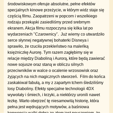
środowiskowym oferuje absolutne, pełne efektów
specjalnych kinowe przeżycie, w którym widz staje się
częścią filmu. Zaopatrzeni w popcorn i wszelkiego
rodzaju przekąski zasiedliśmy przed srebrnym
ekranem. Akcja filmu rozpoczyna się kilka lat po
wydarzeniach "Czarownicy". Już wiemy co utwardziło
serce słynnej negatywnej bohaterki Disneya i
sprawiło, że rzuciła przekleństwo na maleńką
księżniczkę Aurorę. Tym razem zagłębimy się w
relacje między Diaboliną i Aurorą, które będą zawierać
nowe sojusze oraz staną w obliczu silnych
przeciwników w walce o ocalenie wrzosowisk oraz
żyjących na nich magicznych stworzeń. Film do końca
zaskakiwał fabułą, a my z zapartym tchem śledziliśmy
losy Diaboliny. Efekty specjalne technologii 4DX
wywołały i śmiech, i krzyki, a niektórzy uronili nawet
łezkę. Warto obejrzeć tę niesamowitą historię, która
pełna jest wędrujących motywów, a baśniowa
konwencja walki dobra ze złem jest pouczeniem, że