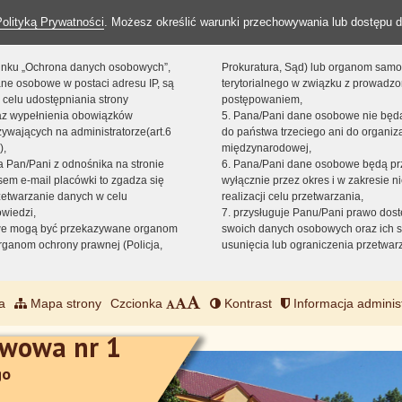
Polityką Prywatności
. Możesz określić warunki przechowywania lub dostępu d
 linku „Ochrona danych osobowych”,
Prokuratura, Sąd) lub organom sam
ne osobowe w postaci adresu IP, są
terytorialnego w związku z prowadz
 celu udostępniania strony
postępowaniem,
raz wypełnienia obowiązków
5. Pana/Pani dane osobowe nie bę
ywających na administratorze(art.6
do państwa trzeciego ani do organiza
),
międzynarodowej,
sta Pan/Pani z odnośnika na stronie
6. Pana/Pani dane osobowe będą pr
em e-mail placówki to zgadza się
wyłącznie przez okres i w zakresie 
zetwarzanie danych w celu
realizacji celu przetwarzania,
owiedzi,
7. przysługuje Panu/Pani prawo dost
we mogą być przekazywane organom
swoich danych osobowych oraz ich s
ganom ochrony prawnej (Policja,
usunięcia lub ograniczenia przetwar
a
Mapa strony
Czcionka
Kontrast
Informacja adminis
awowa nr 1
go