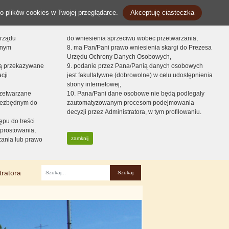
o plików cookies w Twojej przeglądarce.
Akceptuję ciasteczka
orządu
do wniesienia sprzeciwu wobec przetwarzania,
onym
8. ma Pan/Pani prawo wniesienia skargi do Prezesa
Urzędu Ochrony Danych Osobowych,
dą przekazywane
9. podanie przez Pana/Panią danych osobowych
cji
jest fakultatywne (dobrowolne) w celu udostępnienia
strony internetowej,
zetwarzane
10. Pana/Pani dane osobowe nie będą podlegały
niezbędnym do
zautomatyzowanym procesom podejmowania
decyzji przez Administratora, w tym profilowaniu.
ępu do treści
prostowania,
zamknij
zania lub prawo
tratora
Fraza