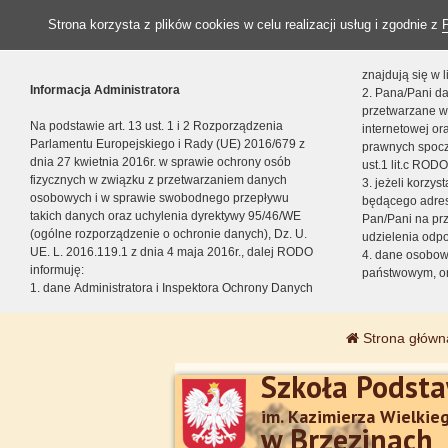
Strona korzysta z plików cookies w celu realizacji usług i zgodnie z
znajdują się w
Informacja Administratora
2. Pana/Pani da
przetwarzane w
Na podstawie art. 13 ust. 1 i 2 Rozporządzenia
internetowej o
Parlamentu Europejskiego i Rady (UE) 2016/679 z
prawnych spocz
dnia 27 kwietnia 2016r. w sprawie ochrony osób
ust.1 lit.c RODO
fizycznych w związku z przetwarzaniem danych
3. jeżeli korzy
osobowych i w sprawie swobodnego przepływu
będącego adres
takich danych oraz uchylenia dyrektywy 95/46/WE
Pan/Pani na pr
(ogólne rozporządzenie o ochronie danych), Dz. U.
udzielenia odp
UE. L. 2016.119.1 z dnia 4 maja 2016r., dalej RODO
4. dane osobo
informuję:
państwowym, or
1. dane Administratora i Inspektora Ochrony Danych
Strona główn
Szkoła Podst
im. Kazimierza Wielkie
w Brzezinach