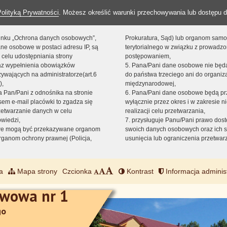
Polityką Prywatności
. Możesz określić warunki przechowywania lub dostępu d
 linku „Ochrona danych osobowych”,
Prokuratura, Sąd) lub organom sam
ne osobowe w postaci adresu IP, są
terytorialnego w związku z prowadz
 celu udostępniania strony
postępowaniem,
raz wypełnienia obowiązków
5. Pana/Pani dane osobowe nie bę
ywających na administratorze(art.6
do państwa trzeciego ani do organiza
),
międzynarodowej,
sta Pan/Pani z odnośnika na stronie
6. Pana/Pani dane osobowe będą pr
em e-mail placówki to zgadza się
wyłącznie przez okres i w zakresie 
zetwarzanie danych w celu
realizacji celu przetwarzania,
owiedzi,
7. przysługuje Panu/Pani prawo dost
we mogą być przekazywane organom
swoich danych osobowych oraz ich s
ganom ochrony prawnej (Policja,
usunięcia lub ograniczenia przetwar
a
Mapa strony
Czcionka
Kontrast
Informacja adminis
awowa nr 1
go