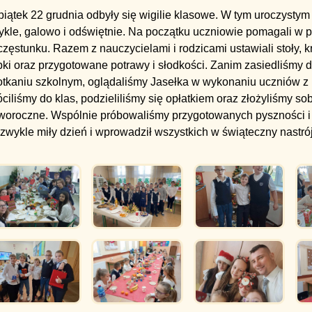
iątek 22 grudnia odbyły się wigilie klasowe. W tym uroczystym
ykle, galowo i odświętnie. Na początku uczniowie pomagali w 
zęstunku. Razem z nauczycielami i rodzicami ustawiali stoły, krz
ki oraz przygotowane potrawy i słodkości. Zanim zasiedliśmy 
otkaniu szkolnym, oglądaliśmy Jasełka w wykonaniu uczniów z 
ciliśmy do klas, podzieliliśmy się opłatkiem oraz złożyliśmy so
woroczne. Wspólnie próbowaliśmy przygotowanych pyszności i ś
zwykle miły dzień i wprowadził wszystkich w świąteczny nastrój