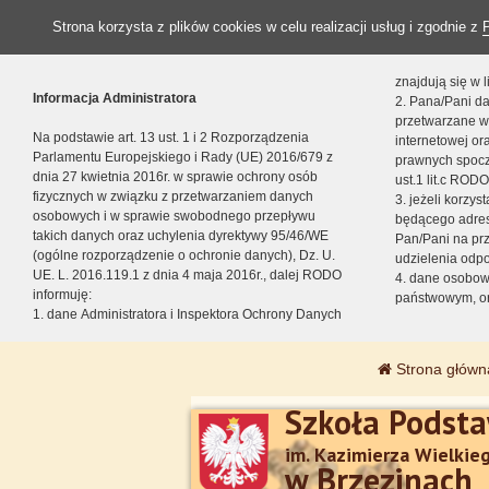
Strona korzysta z plików cookies w celu realizacji usług i zgodnie z
znajdują się w
Informacja Administratora
2. Pana/Pani da
przetwarzane w
Na podstawie art. 13 ust. 1 i 2 Rozporządzenia
internetowej o
Parlamentu Europejskiego i Rady (UE) 2016/679 z
prawnych spocz
dnia 27 kwietnia 2016r. w sprawie ochrony osób
ust.1 lit.c RODO
fizycznych w związku z przetwarzaniem danych
3. jeżeli korzy
osobowych i w sprawie swobodnego przepływu
będącego adres
takich danych oraz uchylenia dyrektywy 95/46/WE
Pan/Pani na pr
(ogólne rozporządzenie o ochronie danych), Dz. U.
udzielenia odp
UE. L. 2016.119.1 z dnia 4 maja 2016r., dalej RODO
4. dane osobo
informuję:
państwowym, or
1. dane Administratora i Inspektora Ochrony Danych
Strona główn
Szkoła Podst
im. Kazimierza Wielkie
w Brzezinach