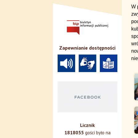
W p
zw
poc
kub
sp
wró
Zapewnianie dostępności
no
nie
Licznik
1818055
gości było na