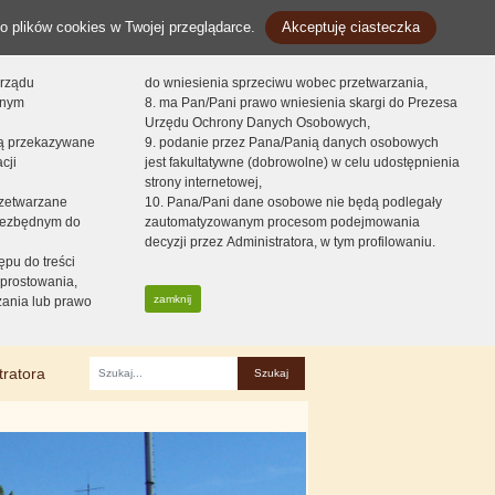
o plików cookies w Twojej przeglądarce.
Akceptuję ciasteczka
orządu
do wniesienia sprzeciwu wobec przetwarzania,
onym
8. ma Pan/Pani prawo wniesienia skargi do Prezesa
Urzędu Ochrony Danych Osobowych,
dą przekazywane
9. podanie przez Pana/Panią danych osobowych
cji
jest fakultatywne (dobrowolne) w celu udostępnienia
strony internetowej,
zetwarzane
10. Pana/Pani dane osobowe nie będą podlegały
niezbędnym do
zautomatyzowanym procesom podejmowania
decyzji przez Administratora, w tym profilowaniu.
ępu do treści
prostowania,
zamknij
zania lub prawo
tratora
Fraza