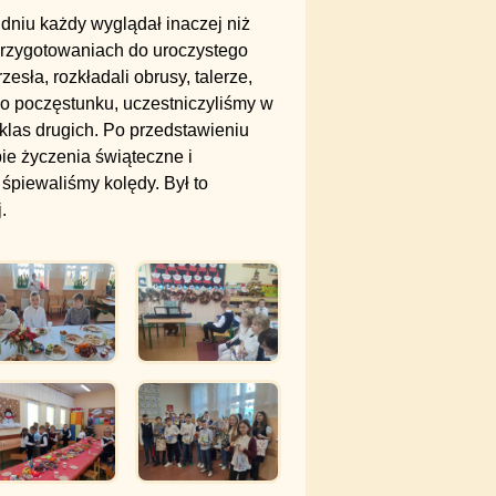
 dniu każdy wyglądał inaczej niż
przygotowaniach do uroczystego
esła, rozkładali obrusy, talerze,
do poczęstunku, uczestniczyliśmy w
klas drugich. Po przedstawieniu
bie życzenia świąteczne i
piewaliśmy kolędy. Był to
.