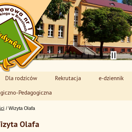
Dla rodziców
Rekrutacja
e-dziennik
giczno-Pedagogiczna
ści
Wizyta Olafa
izyta Olafa