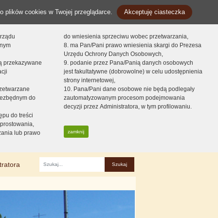
o plików cookies w Twojej przeglądarce.
Akceptuję ciasteczka
orządu
do wniesienia sprzeciwu wobec przetwarzania,
onym
8. ma Pan/Pani prawo wniesienia skargi do Prezesa
Urzędu Ochrony Danych Osobowych,
dą przekazywane
9. podanie przez Pana/Panią danych osobowych
cji
jest fakultatywne (dobrowolne) w celu udostępnienia
strony internetowej,
zetwarzane
10. Pana/Pani dane osobowe nie będą podlegały
niezbędnym do
zautomatyzowanym procesom podejmowania
decyzji przez Administratora, w tym profilowaniu.
ępu do treści
prostowania,
zamknij
zania lub prawo
tratora
Fraza