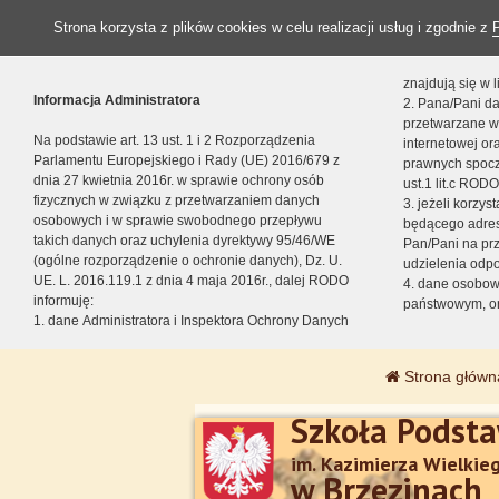
Strona korzysta z plików cookies w celu realizacji usług i zgodnie z
znajdują się w
Informacja Administratora
2. Pana/Pani da
przetwarzane w
Na podstawie art. 13 ust. 1 i 2 Rozporządzenia
internetowej o
Parlamentu Europejskiego i Rady (UE) 2016/679 z
prawnych spocz
dnia 27 kwietnia 2016r. w sprawie ochrony osób
ust.1 lit.c RODO
fizycznych w związku z przetwarzaniem danych
3. jeżeli korzy
osobowych i w sprawie swobodnego przepływu
będącego adres
takich danych oraz uchylenia dyrektywy 95/46/WE
Pan/Pani na pr
(ogólne rozporządzenie o ochronie danych), Dz. U.
udzielenia odp
UE. L. 2016.119.1 z dnia 4 maja 2016r., dalej RODO
4. dane osobo
informuję:
państwowym, or
1. dane Administratora i Inspektora Ochrony Danych
Strona główn
Szkoła Podst
im. Kazimierza Wielkie
w Brzezinach