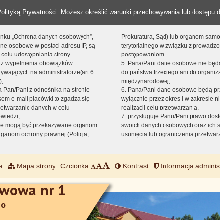
Polityką Prywatności
. Możesz określić warunki przechowywania lub dostępu d
 linku „Ochrona danych osobowych”,
Prokuratura, Sąd) lub organom sam
ne osobowe w postaci adresu IP, są
terytorialnego w związku z prowadz
 celu udostępniania strony
postępowaniem,
raz wypełnienia obowiązków
5. Pana/Pani dane osobowe nie bę
ywających na administratorze(art.6
do państwa trzeciego ani do organiza
),
międzynarodowej,
sta Pan/Pani z odnośnika na stronie
6. Pana/Pani dane osobowe będą pr
em e-mail placówki to zgadza się
wyłącznie przez okres i w zakresie 
zetwarzanie danych w celu
realizacji celu przetwarzania,
owiedzi,
7. przysługuje Panu/Pani prawo dost
we mogą być przekazywane organom
swoich danych osobowych oraz ich s
ganom ochrony prawnej (Policja,
usunięcia lub ograniczenia przetwar
a
Mapa strony
Czcionka
Kontrast
Informacja adminis
awowa nr 1
go