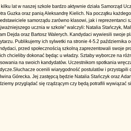
 kilku lat w naszej szkole bardzo aktywnie działa Samorząd Uc
otra Guzka oraz panią Aleksandrę Kielich. Na początku każdego
edstawiciele samorządu zarówno klasowi, jak i reprezentanci s
jważniejszego ucznia w szkole” walczyli: Natalia Stańczyk, Ma
am Dejda oraz Bartosz Walerych. Kandydaci wywiesili swoje p
ytarzu. Publikujemy ich sylwetki na stronie 4-5.2 października
ndydaci, przed społecznością szkolną zaprezentowali swoje pr
kich chcieliby dokonać będąc u władzy. Sztaby wyborcze na róż
osowania na swoich kandydatów. Uczestnikom spotkania wręcza
dycze.Słuchacze ocenili wiarygodność postulatów i przystąpili
lwina Górecka. Jej zastępcą będzie Natalia Stańczyk oraz Ad
ziemy przyglądać się rządzącym czy będą potrafili wywiązać si