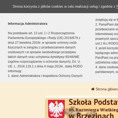
Strona korzysta z plików cookies w celu realizacji usług i zgodnie z
znajdują się w
Informacja Administratora
2. Pana/Pani da
przetwarzane w
Na podstawie art. 13 ust. 1 i 2 Rozporządzenia
internetowej o
Parlamentu Europejskiego i Rady (UE) 2016/679 z
prawnych spocz
dnia 27 kwietnia 2016r. w sprawie ochrony osób
ust.1 lit.c RODO
fizycznych w związku z przetwarzaniem danych
3. jeżeli korzy
osobowych i w sprawie swobodnego przepływu
będącego adres
takich danych oraz uchylenia dyrektywy 95/46/WE
Pan/Pani na pr
(ogólne rozporządzenie o ochronie danych), Dz. U.
udzielenia odp
UE. L. 2016.119.1 z dnia 4 maja 2016r., dalej RODO
4. dane osobo
informuję:
państwowym, or
1. dane Administratora i Inspektora Ochrony Danych
Strona główn
Szkoła Podst
im. Kazimierza Wielkie
w Brzezinach