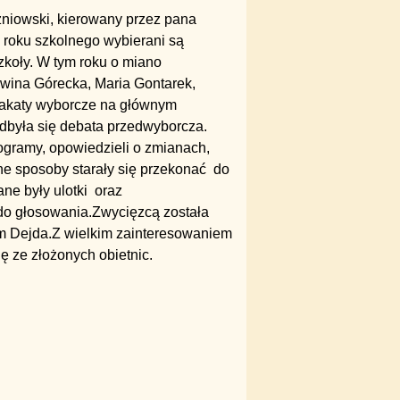
zniowski, kierowany przez pana
 roku szkolnego wybierani są
zkoły. W tym roku o miano
lwina Górecka, Maria Gontarek,
lakaty wyborcze na głównym
 odbyła się debata przedwyborcza.
ogramy, opowiedzieli o zmianach,
ne sposoby starały się przekonać do
ne były ulotki oraz
 do głosowania.Zwycięzcą została
am Dejda.Z wielkim zainteresowaniem
ę ze złożonych obietnic.