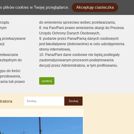
o plików cookies w Twojej przeglądarce.
Akceptuję ciasteczka
orządu
do wniesienia sprzeciwu wobec przetwarzania,
onym
8. ma Pan/Pani prawo wniesienia skargi do Prezesa
Urzędu Ochrony Danych Osobowych,
dą przekazywane
9. podanie przez Pana/Panią danych osobowych
cji
jest fakultatywne (dobrowolne) w celu udostępnienia
strony internetowej,
zetwarzane
10. Pana/Pani dane osobowe nie będą podlegały
niezbędnym do
zautomatyzowanym procesom podejmowania
decyzji przez Administratora, w tym profilowaniu.
ępu do treści
prostowania,
zamknij
zania lub prawo
tratora
Fraza