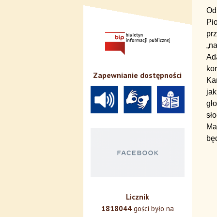
Od
Pi
prz
„na
Ad
kor
Zapewnianie dostępności
Ka
ja
gł
sło
Ma
będ
Licznik
1818044
gości było na