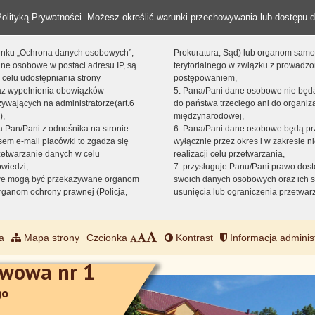
Polityką Prywatności
. Możesz określić warunki przechowywania lub dostępu d
 linku „Ochrona danych osobowych”,
Prokuratura, Sąd) lub organom sam
ne osobowe w postaci adresu IP, są
terytorialnego w związku z prowadz
 celu udostępniania strony
postępowaniem,
raz wypełnienia obowiązków
5. Pana/Pani dane osobowe nie bę
ywających na administratorze(art.6
do państwa trzeciego ani do organiza
),
międzynarodowej,
sta Pan/Pani z odnośnika na stronie
6. Pana/Pani dane osobowe będą pr
em e-mail placówki to zgadza się
wyłącznie przez okres i w zakresie 
zetwarzanie danych w celu
realizacji celu przetwarzania,
owiedzi,
7. przysługuje Panu/Pani prawo dost
we mogą być przekazywane organom
swoich danych osobowych oraz ich s
ganom ochrony prawnej (Policja,
usunięcia lub ograniczenia przetwar
a
Mapa strony
Czcionka
Kontrast
Informacja adminis
awowa nr 1
go