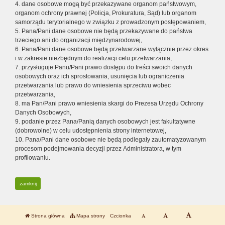
4. dane osobowe mogą być przekazywane organom państwowym,
organom ochrony prawnej (Policja, Prokuratura, Sąd) lub organom
samorządu terytorialnego w związku z prowadzonym postępowaniem,
5. Pana/Pani dane osobowe nie będą przekazywane do państwa
trzeciego ani do organizacji międzynarodowej,
6. Pana/Pani dane osobowe będą przetwarzane wyłącznie przez okres
i w zakresie niezbędnym do realizacji celu przetwarzania,
7. przysługuje Panu/Pani prawo dostępu do treści swoich danych
osobowych oraz ich sprostowania, usunięcia lub ograniczenia
przetwarzania lub prawo do wniesienia sprzeciwu wobec
przetwarzania,
8. ma Pan/Pani prawo wniesienia skargi do Prezesa Urzędu Ochrony
Danych Osobowych,
9. podanie przez Pana/Panią danych osobowych jest fakultatywne
(dobrowolne) w celu udostępnienia strony internetowej,
10. Pana/Pani dane osobowe nie będą podlegały zautomatyzowanym
procesom podejmowania decyzji przez Administratora, w tym
profilowaniu.
zamknij
Strona główna
Mapa strony
Czcionka