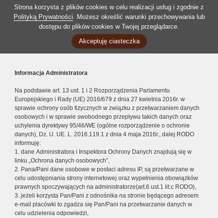
Strona korzysta z plików cookies w celu realizacji usług i zgodnie z
Polityką Prywatności
. Możesz określić warunki przechowywania lub
dostępu do plików cookies w Twojej przeglądarce.
Akceptuję ciasteczka
Informacja Administratora
Na podstawie art. 13 ust. 1 i 2 Rozporządzenia Parlamentu
Europejskiego i Rady (UE) 2016/679 z dnia 27 kwietnia 2016r. w
sprawie ochrony osób fizycznych w związku z przetwarzaniem danych
osobowych i w sprawie swobodnego przepływu takich danych oraz
uchylenia dyrektywy 95/46/WE (ogólne rozporządzenie o ochronie
danych), Dz. U. UE. L. 2016.119.1 z dnia 4 maja 2016r., dalej RODO
informuję:
1. dane Administratora i Inspektora Ochrony Danych znajdują się w
linku „Ochrona danych osobowych”,
2. Pana/Pani dane osobowe w postaci adresu IP, są przetwarzane w
celu udostępniania strony internetowej oraz wypełnienia obowiązków
prawnych spoczywających na administratorze(art.6 ust.1 lit.c RODO),
3. jeżeli korzysta Pan/Pani z odnośnika na stronie będącego adresem
e-mail placówki to zgadza się Pan/Pani na przetwarzanie danych w
celu udzielenia odpowiedzi,