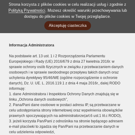
Strona korzysta z plików cookies w celu realizacji usług i zgodnie z
Polityką Prywatności
. Możesz określić warunki przechowywania lub
dostępu do plików cookies w Twojej przeglądarce.
Akceptuję ciasteczka
Informacja Administratora
Na podstawie art. 13 ust. 1 i 2 Rozporządzenia Parlamentu
Europejskiego i Rady (UE) 2016/679 z dnia 27 kwietnia 2016r. w
sprawie ochrony osób fizycznych w związku z przetwarzaniem danych
osobowych i w sprawie swobodnego przepływu takich danych oraz
uchylenia dyrektywy 95/46/WE (ogólne rozporządzenie o ochronie
danych), Dz. U. UE. L. 2016.119.1 z dnia 4 maja 2016r., dalej RODO
informuję:
1. dane Administratora i Inspektora Ochrony Danych znajdują się w
linku „Ochrona danych osobowych”,
2. Pana/Pani dane osobowe w postaci adresu IP, są przetwarzane w
celu udostępniania strony internetowej oraz wypełnienia obowiązków
prawnych spoczywających na administratorze(art.6 ust.1 lit.c RODO),
3. jeżeli korzysta Pan/Pani z odnośnika na stronie będącego adresem
e-mail placówki to zgadza się Pan/Pani na przetwarzanie danych w
celu udzielenia odpowiedzi,