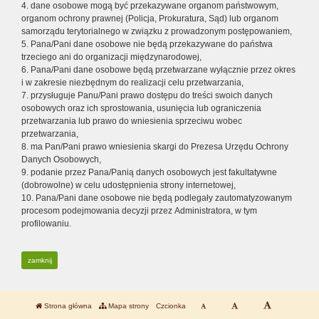
4. dane osobowe mogą być przekazywane organom państwowym,
organom ochrony prawnej (Policja, Prokuratura, Sąd) lub organom
samorządu terytorialnego w związku z prowadzonym postępowaniem,
5. Pana/Pani dane osobowe nie będą przekazywane do państwa
trzeciego ani do organizacji międzynarodowej,
6. Pana/Pani dane osobowe będą przetwarzane wyłącznie przez okres
i w zakresie niezbędnym do realizacji celu przetwarzania,
7. przysługuje Panu/Pani prawo dostępu do treści swoich danych
osobowych oraz ich sprostowania, usunięcia lub ograniczenia
przetwarzania lub prawo do wniesienia sprzeciwu wobec
przetwarzania,
8. ma Pan/Pani prawo wniesienia skargi do Prezesa Urzędu Ochrony
Danych Osobowych,
9. podanie przez Pana/Panią danych osobowych jest fakultatywne
(dobrowolne) w celu udostępnienia strony internetowej,
10. Pana/Pani dane osobowe nie będą podlegały zautomatyzowanym
procesom podejmowania decyzji przez Administratora, w tym
profilowaniu.
zamknij
Strona główna
Mapa strony
Czcionka