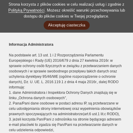
Strona korzysta z plików cookies w celu realizacji usług i zgodnie z
Polityką Prywatności
. Możesz określić warunki przechowywania lub
dostępu do plików cookies w Twojej przeglądarce.
Akceptuję ciasteczka
Informacja Administratora
Na podstawie art. 13 ust. 1 i 2 Rozporządzenia Parlamentu
Europejskiego i Rady (UE) 2016/679 z dnia 27 kwietnia 2016r. w
sprawie ochrony osób fizycznych w związku z przetwarzaniem danych
osobowych i w sprawie swobodnego przepływu takich danych oraz
uchylenia dyrektywy 95/46/WE (ogólne rozporządzenie o ochronie
danych), Dz. U. UE. L. 2016.119.1 z dnia 4 maja 2016r., dalej RODO
informuję:
1. dane Administratora i Inspektora Ochrony Danych znajdują się w
linku „Ochrona danych osobowych”,
2. Pana/Pani dane osobowe w postaci adresu IP, są przetwarzane w
celu udostępniania strony internetowej oraz wypełnienia obowiązków
prawnych spoczywających na administratorze(art.6 ust.1 lit.c RODO),
3. jeżeli korzysta Pan/Pani z odnośnika na stronie będącego adresem
e-mail placówki to zgadza się Pan/Pani na przetwarzanie danych w
celu udzielenia odpowiedzi,