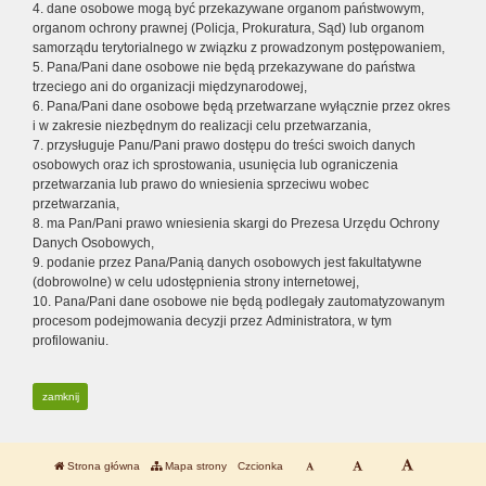
4. dane osobowe mogą być przekazywane organom państwowym,
organom ochrony prawnej (Policja, Prokuratura, Sąd) lub organom
samorządu terytorialnego w związku z prowadzonym postępowaniem,
5. Pana/Pani dane osobowe nie będą przekazywane do państwa
trzeciego ani do organizacji międzynarodowej,
6. Pana/Pani dane osobowe będą przetwarzane wyłącznie przez okres
i w zakresie niezbędnym do realizacji celu przetwarzania,
7. przysługuje Panu/Pani prawo dostępu do treści swoich danych
osobowych oraz ich sprostowania, usunięcia lub ograniczenia
przetwarzania lub prawo do wniesienia sprzeciwu wobec
przetwarzania,
8. ma Pan/Pani prawo wniesienia skargi do Prezesa Urzędu Ochrony
Danych Osobowych,
9. podanie przez Pana/Panią danych osobowych jest fakultatywne
(dobrowolne) w celu udostępnienia strony internetowej,
10. Pana/Pani dane osobowe nie będą podlegały zautomatyzowanym
procesom podejmowania decyzji przez Administratora, w tym
profilowaniu.
zamknij
Strona główna
Mapa strony
Czcionka