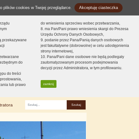
o plików cookies w Twojej przeglądarce.
Akceptuję ciasteczka
orządu
do wniesienia sprzeciwu wobec przetwarzania,
onym
8. ma Pan/Pani prawo wniesienia skargi do Prezesa
Urzędu Ochrony Danych Osobowych,
dą przekazywane
9. podanie przez Pana/Panią danych osobowych
cji
jest fakultatywne (dobrowolne) w celu udostępnienia
strony internetowej,
zetwarzane
10. Pana/Pani dane osobowe nie będą podlegały
niezbędnym do
zautomatyzowanym procesom podejmowania
decyzji przez Administratora, w tym profilowaniu.
ępu do treści
prostowania,
zamknij
zania lub prawo
tratora
Fraza