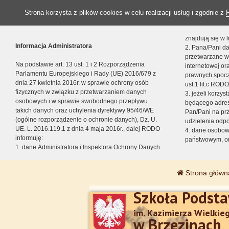
Strona korzysta z plików cookies w celu realizacji usług i zgodnie z
znajdują się w
Informacja Administratora
2. Pana/Pani da
przetwarzane w
Na podstawie art. 13 ust. 1 i 2 Rozporządzenia
internetowej o
Parlamentu Europejskiego i Rady (UE) 2016/679 z
prawnych spocz
dnia 27 kwietnia 2016r. w sprawie ochrony osób
ust.1 lit.c RODO
fizycznych w związku z przetwarzaniem danych
3. jeżeli korzy
osobowych i w sprawie swobodnego przepływu
będącego adres
takich danych oraz uchylenia dyrektywy 95/46/WE
Pan/Pani na pr
(ogólne rozporządzenie o ochronie danych), Dz. U.
udzielenia odp
UE. L. 2016.119.1 z dnia 4 maja 2016r., dalej RODO
4. dane osobo
informuję:
państwowym, or
1. dane Administratora i Inspektora Ochrony Danych
Strona główn
Szkoła Podst
im. Kazimierza Wielkie
w Brzezinach