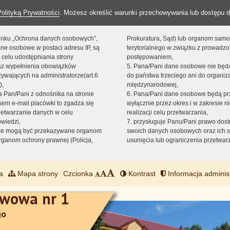
Polityką Prywatności
. Możesz określić warunki przechowywania lub dostępu d
 linku „Ochrona danych osobowych”,
Prokuratura, Sąd) lub organom sam
ne osobowe w postaci adresu IP, są
terytorialnego w związku z prowadz
 celu udostępniania strony
postępowaniem,
raz wypełnienia obowiązków
5. Pana/Pani dane osobowe nie bę
ywających na administratorze(art.6
do państwa trzeciego ani do organiza
),
międzynarodowej,
sta Pan/Pani z odnośnika na stronie
6. Pana/Pani dane osobowe będą pr
em e-mail placówki to zgadza się
wyłącznie przez okres i w zakresie 
zetwarzanie danych w celu
realizacji celu przetwarzania,
owiedzi,
7. przysługuje Panu/Pani prawo dost
we mogą być przekazywane organom
swoich danych osobowych oraz ich s
ganom ochrony prawnej (Policja,
usunięcia lub ograniczenia przetwar
a
Mapa strony
Czcionka
Kontrast
Informacja adminis
awowa nr 1
go