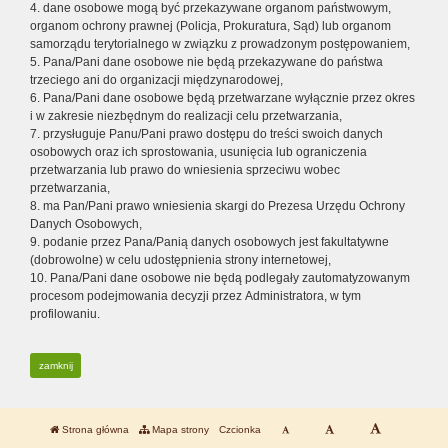
4. dane osobowe mogą być przekazywane organom państwowym,
organom ochrony prawnej (Policja, Prokuratura, Sąd) lub organom
samorządu terytorialnego w związku z prowadzonym postępowaniem,
5. Pana/Pani dane osobowe nie będą przekazywane do państwa
trzeciego ani do organizacji międzynarodowej,
6. Pana/Pani dane osobowe będą przetwarzane wyłącznie przez okres
i w zakresie niezbędnym do realizacji celu przetwarzania,
7. przysługuje Panu/Pani prawo dostępu do treści swoich danych
osobowych oraz ich sprostowania, usunięcia lub ograniczenia
przetwarzania lub prawo do wniesienia sprzeciwu wobec
przetwarzania,
8. ma Pan/Pani prawo wniesienia skargi do Prezesa Urzędu Ochrony
Danych Osobowych,
9. podanie przez Pana/Panią danych osobowych jest fakultatywne
(dobrowolne) w celu udostępnienia strony internetowej,
10. Pana/Pani dane osobowe nie będą podlegały zautomatyzowanym
procesom podejmowania decyzji przez Administratora, w tym
profilowaniu.
zamknij
Strona główna
Mapa strony
Czcionka