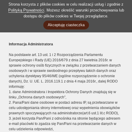
Strona korzysta z plików cookies w celu realizacji usług i zgodnie z
Polityką Prywatności
. Możesz określić warunki przechowywania lub
dostępu do plików cookies w Twojej przeglądarce.
Akceptuję ciasteczka
Informacja Administratora
Na podstawie art. 13 ust. 1 i 2 Rozporządzenia Parlamentu
Europejskiego i Rady (UE) 2016/679 z dnia 27 kwietnia 2016r. w
sprawie ochrony osób fizycznych w związku z przetwarzaniem danych
osobowych i w sprawie swobodnego przepływu takich danych oraz
uchylenia dyrektywy 95/46/WE (ogólne rozporządzenie o ochronie
danych), Dz. U. UE. L. 2016.119.1 z dnia 4 maja 2016r., dalej RODO
informuję:
1. dane Administratora i Inspektora Ochrony Danych znajdują się w
linku „Ochrona danych osobowych”,
2. Pana/Pani dane osobowe w postaci adresu IP, są przetwarzane w
celu udostępniania strony internetowej oraz wypełnienia obowiązków
prawnych spoczywających na administratorze(art.6 ust.1 lit.c RODO),
3. jeżeli korzysta Pan/Pani z odnośnika na stronie będącego adresem
e-mail placówki to zgadza się Pan/Pani na przetwarzanie danych w
celu udzielenia odpowiedzi,